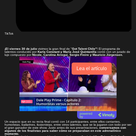
TikTok
¡El viernes 30 de julio
vivimos la gran final de "
Got Talent Chile"
! El programa de
talentos conducido por
Karla Constant y María José Quintanilla
contó con un jurado de
lujo compuesto por
Nicole, Carolina Arregui, Sergio Freire y Mauricio Jürgensen.
Lea el artículo
powered
by
Un espacio que en su recta final contó con 14 participantes, entre ellos cantantes,
humoristas, bailarines, ilusionistas, entre otros talentos, que se la jugaron con todo por ser
el gran ganador de este show. Justo antes de sus presentaciones,
conversamos con
algunos de los finalistas para saber cómo se preparaban en este adrenalínico
momento.