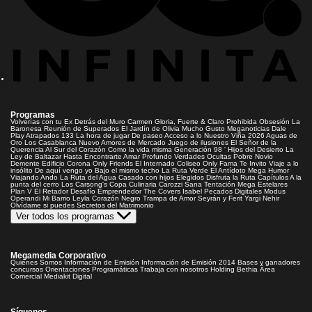
Programas
Volverías con tu Ex
Detrás del Muro
Carmen Gloria, Fuerte & Claro
Prohibida Obsesión
La
Baronesa
Reunión de Superados
El Jardín de Olivia
Mucho Gusto
Meganoticias
Dale
Play
Atrapados 133
La hora de jugar
De paseo
Acceso a lo Nuestro
Viña 2026
Aguas de
Oro
Los Casablanca
Nuevo Amores de Mercado
Juego de ilusiones
El Señor de la
Querencia
Al Sur del Corazón
Como la vida misma
Generación 98 '
Hijos del Desierto
La
Ley de Baltazar
Hasta Encontrarte
Amar Profundo
Verdades Ocultas
Pobre Novio
Demente
Edificio Corona
Only Friends
El Internado
Coliseo
Only Fama
Te Invito
Viaje a lo
insólito
De aquí vengo yo
Bajo el mismo techo
La Ruta Verde
El Antídoto
Mega Humor
Viajando Ando
La Ruta del Agua
Casado con hijos
Elegidos
Disfruta la Ruta
Capítulos
A la
punta del cerro
Los Carsong's
Copa Culinaria Carozzi
Sana Tentación
Mega Estelares
Plan V
El Retador
Desafío Emprendedor
The Covers
Isabel
Pecados Digitales
Modus
Operandi
Mi Barrio
Leyla
Corazón Negro
Trampa de Amor
Seyrán y Ferit
Yargi
Nehir
Olvídame si puedes
Secretos del Matrimonio
Ver todos los programas
Megamedia Corporativo
Quienes Somos
Información de Emisión
Información de Emisión 2014
Bases y ganadores
concursos
Orientaciones Programáticas
Trabaja con nosotros
Holding Bethia
Área
Comercial
Mediakit Digital
Síguenos