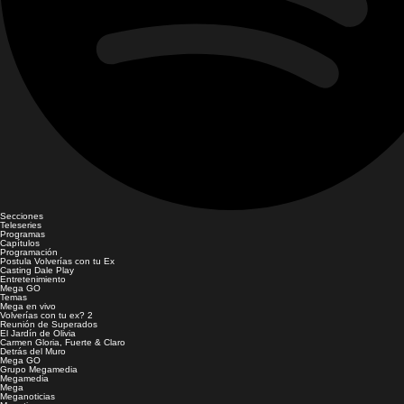
Secciones
Teleseries
Programas
Capítulos
Programación
Postula Volverías con tu Ex
Casting Dale Play
Entretenimiento
Mega GO
Temas
Mega en vivo
Volverías con tu ex? 2
Reunión de Superados
El Jardín de Olivia
Carmen Gloria, Fuerte & Claro
Detrás del Muro
Mega GO
Grupo Megamedia
Megamedia
Mega
Meganoticias