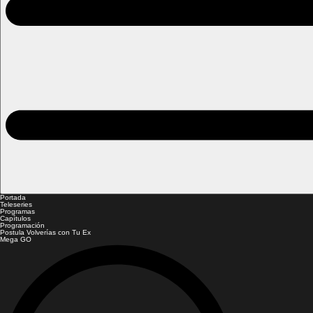
Portada
Teleseries
Programas
Capítulos
Programación
Postula Volverías con Tu Ex
Mega GO