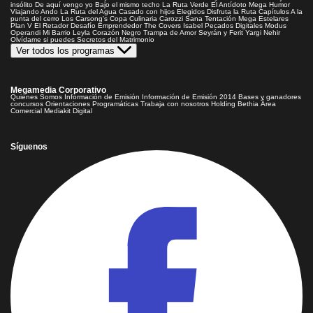
insólito
De aquí vengo yo
Bajo el mismo techo
La Ruta Verde
El Antídoto
Mega Humor
Viajando Ando
La Ruta del Agua
Casado con hijos
Elegidos
Disfruta la Ruta
Capítulos
A la
punta del cerro
Los Carsong's
Copa Culinaria Carozzi
Sana Tentación
Mega Estelares
Plan V
El Retador
Desafío Emprendedor
The Covers
Isabel
Pecados Digitales
Modus
Operandi
Mi Barrio
Leyla
Corazón Negro
Trampa de Amor
Seyrán y Ferit
Yargi
Nehir
Olvídame si puedes
Secretos del Matrimonio
Ver todos los programas
Megamedia Corporativo
Quienes Somos
Información de Emisión
Información de Emisión 2014
Bases y ganadores
concursos
Orientaciones Programáticas
Trabaja con nosotros
Holding Bethia
Área
Comercial
Mediakit Digital
Síguenos