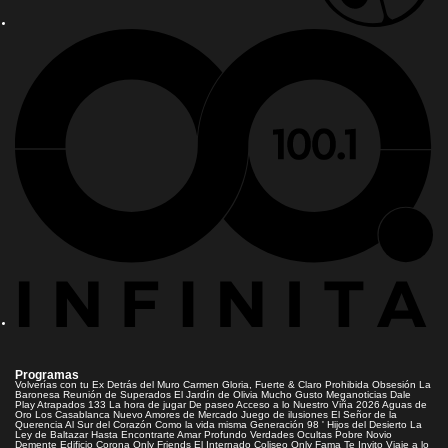
Programas
Volverías con tu Ex
Detrás del Muro
Carmen Gloria, Fuerte & Claro
Prohibida Obsesión
La
Baronesa
Reunión de Superados
El Jardín de Olivia
Mucho Gusto
Meganoticias
Dale
Play
Atrapados 133
La hora de jugar
De paseo
Acceso a lo Nuestro
Viña 2026
Aguas de
Oro
Los Casablanca
Nuevo Amores de Mercado
Juego de ilusiones
El Señor de la
Querencia
Al Sur del Corazón
Como la vida misma
Generación 98 '
Hijos del Desierto
La
Ley de Baltazar
Hasta Encontrarte
Amar Profundo
Verdades Ocultas
Pobre Novio
Demente
Edificio Corona
Only Friends
El Internado
Coliseo
Only Fama
Te Invito
Viaje a lo