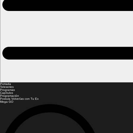
Portada
Teleseries
Programas
Capítulos
Programación
Postula Volverías con Tu Ex
Mega GO