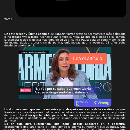
TikTok
En este tercer y último capítulo de 'Isabel',
fuimos testigos del momento más difícil que
le ha tocado vivir a Isabel Allende durante toda su vida. Es que en el peak de su carrera,
la escritora recibe la noticia más dura de su vida: su hija Paula está en coma y con riesgo
de muerte debido a una crisis de porfiria, enfermedad que la joven de 28 años sufre
desde su adolescencia.
Lea el artículo
powered
by
Un duro momento que marca un antes y un después en la vida de la escritora,
ya que
Paula nunca más despertará del coma e Isabel la cuidará a los pies de su cama por más
de un año.
Un dolor que la dobla, pero no la quiebra.
Es que las pérdidas han marcado
su vida desde el abandono de su padre, cuando era apenas una niña, hasta la muerte
de Paula.
Es en esta dura experiencia, que Isabel decide abocarse en la escritura,
escribiéndole una larga carta a Paula, donde le cuenta su historia y sus vivencias. Una
carta que luego de su muerte, se transforma en el libro que lanzó años después, al que