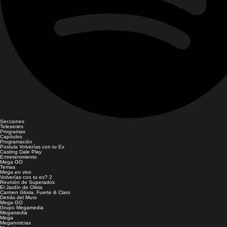
Secciones
Teleseries
Programas
Capítulos
Programación
Postula Volverías con tu Ex
Casting Dale Play
Entretenimiento
Mega GO
Temas
Mega en vivo
Volverías con tu ex? 2
Reunión de Superados
El Jardín de Olivia
Carmen Gloria, Fuerte & Claro
Detrás del Muro
Mega GO
Grupo Megamedia
Megamedia
Mega
Meganoticias