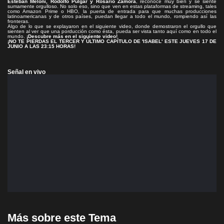
Esteban Meloni, Rodolfo Pulgar y Rosario Zamora
, reconoce muy bien y se siente
sumamente orgulloso. No solo eso, sino que ven en estas plataformas de streaming, tales
como Amazon Prime o HBO, la puerta de entrada para que muchas producciones
latinoamericanas y de otros países, puedan llegar a todo el mundo, rompiendo así las
fronteras.
Algo de lo que se explayaron en el siguiente video, donde demostraron el orgullo que
sienten al ver que una porducción como ésta, pueda ser vista tanto aquí como en todo el
mundo.
¡Descubre más en el siguiente video!
¡NO TE PIERDAS EL TERCER Y ÚLTIMO CAPÍTULO DE 'ISABEL' ESTE JUEVES 17 DE
JUNIO A LAS 23:15 HORAS!
Señal en vivo
Más sobre este Tema