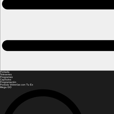
Portada
Teleseries
Programas
Capítulos
Programación
Postula Volverías con Tu Ex
Mega GO