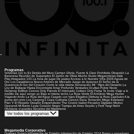
Programas
Volverías con tu Ex
Detrás del Muro
Carmen Gloria, Fuerte & Claro
Prohibida Obsesión
La
Baronesa
Reunión de Superados
El Jardín de Olivia
Mucho Gusto
Meganoticias
Dale
Play
Atrapados 133
La hora de jugar
De paseo
Acceso a lo Nuestro
Viña 2026
Aguas de
Oro
Los Casablanca
Nuevo Amores de Mercado
Juego de ilusiones
El Señor de la
Querencia
Al Sur del Corazón
Como la vida misma
Generación 98 '
Hijos del Desierto
La
Ley de Baltazar
Hasta Encontrarte
Amar Profundo
Verdades Ocultas
Pobre Novio
Demente
Edificio Corona
Only Friends
El Internado
Coliseo
Only Fama
Te Invito
Viaje a lo
insólito
De aquí vengo yo
Bajo el mismo techo
La Ruta Verde
El Antídoto
Mega Humor
Viajando Ando
La Ruta del Agua
Casado con hijos
Elegidos
Disfruta la Ruta
Capítulos
A la
punta del cerro
Los Carsong's
Copa Culinaria Carozzi
Sana Tentación
Mega Estelares
Plan V
El Retador
Desafío Emprendedor
The Covers
Isabel
Pecados Digitales
Modus
Operandi
Mi Barrio
Leyla
Corazón Negro
Trampa de Amor
Seyrán y Ferit
Yargi
Nehir
Olvídame si puedes
Secretos del Matrimonio
Ver todos los programas
Megamedia Corporativo
Quienes Somos
Información de Emisión
Información de Emisión 2014
Bases y ganadores