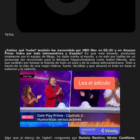
TikTok
¿Sabías qué 'Isabel' también fue transmitida por HBO Max en EE.UU y en Amazon
Prime Video por todo latinoamérica y España?
Es que esta bioserie, producida
totalmente por el equipo de Mega, ha dado vuelta al mundo, y no solo por hablar de un
personaje tan reconocido para la literatura hispanohablante como Isabel Allende, sino
que también por retratar la historia de todo un país y de la cultura latinoamericana. Todo a
través de la vida de una mujer chilena, fuerte, decidida y que alcanzó el éxito en base al
esfuerzo y la valentía.
Lea el artículo
powered
by
Algo que el elenco de 'Isabel', compuesto por
Daniela Ramírez, Néstor Cantillana,