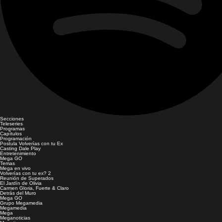
Secciones
Teleseries
Programas
Capítulos
Programación
Postula Volverías con tu Ex
Casting Dale Play
Entretenimiento
Mega GO
Temas
Mega en vivo
Volverías con tu ex? 2
Reunión de Superados
El Jardín de Olivia
Carmen Gloria, Fuerte & Claro
Detrás del Muro
Mega GO
Grupo Megamedia
Megamedia
Mega
Meganoticias