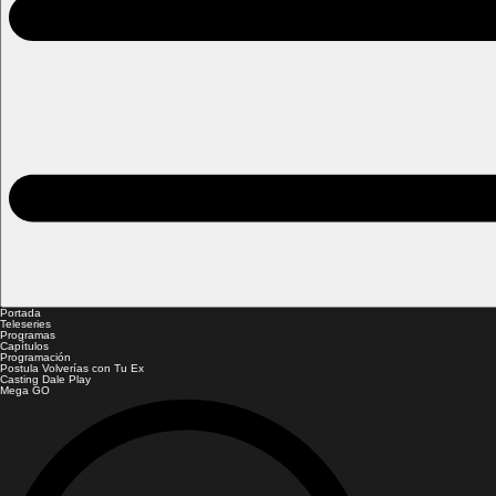
Portada
Teleseries
Programas
Capítulos
Programación
Postula Volverías con Tu Ex
Casting Dale Play
Mega GO