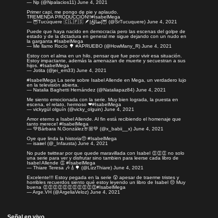
— Np (@Npalacios11)
June 4, 2021
Primer capi, me pongo de pie y aplaudo.
TREMENDA PRODUCCIÓN!!
#IsabelMega
— 🦉Tucúquere 🇨🇱🇵🇸 🪶|صَالِحٌ|🦉 (@SrTucuquere)
June 4, 2021
Puede que haya nacido en democracia pero las escenas del golpe de
estado y de la dictadura en general me sigue dejando con un nudo en
la garganta
#IsabelMega
— Me llamo Rocío 🌳 #APRUEBO (@HowMany_R)
June 4, 2021
Estoy con el alma en un hilo, pensar que fue peor vivir esa situación.
Estoy impactante, además la amenazan de muerte y secuestran a sus
hijos.
#IsabelMega
— Jotita (@jei_em33)
June 4, 2021
#IsabelMega
La serie sobre Isabel Allende en Mega, un verdadero lujo
en la televisión abierta.
— Natalia Baghetti Hernández (@Nataliapaz84)
June 4, 2021
Me siento emocionada con la serie. Muy bien lograda, la puesta en
escena, el relato, hermoso ❤
#IsabelMega
— vickygül olguín (@vicky_olguin)
June 4, 2021
Amor eterno a Isabel Allende. Al fin está recibiendo el homenaje que
tanto merece!
#IsabelMega
— 💚Bárbara N.González🤘🏼💚 (@x_babii__x)
June 4, 2021
Oye que linda la historia🥺
#IsabelMega
— isавel (@_Infausta)
June 4, 2021
No pude twittear por que quede maravillada con Isabel 👏👏👏 no solo
una serie para ver y disfrutar sino tambien para leerse cada libro de
Isabel Allende 👏
#IsabelMega
— Thiare Teresa 🎶🎸🌳 (@LizzThiare)
June 4, 2021
Excelente!!! Estoy pegada en la serie 😲 apesar de traerme tristes y
horribles recuerdos siento qué estoy leyendo un libro de Isabel 😔 Muy
buena 👏👏👏👏👏👏👏👏👏👏👏
#IsabelMega
— Arge.VH (@ArgeliaVeloz)
June 4, 2021
Señal en vivo