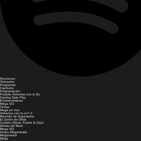
Secciones
Teleseries
Programas
Capítulos
Programación
Postula Volverías con tu Ex
Casting Dale Play
Entretenimiento
Mega GO
Temas
Mega en vivo
Volverías con tu ex? 2
Reunión de Superados
El Jardín de Olivia
Carmen Gloria, Fuerte & Claro
Detrás del Muro
Mega GO
Grupo Megamedia
Megamedia
Mega