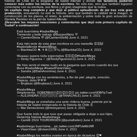
historia de Chile en la biografía de Isabel Allende y donde
los fanáticos pudieron
conocer más sobre los inicios de la escritora.
No solo eso, sino que también lograron
conectarse con su escritura, sus libros y el gran imaginario que la rodea.
Un capítulo muy completo y que dejó al público aplaudiendo de pie tras esta gran
producción,
rescatando no solo la historia, sino que también la calidad de la imagen, la
construcción de los planos, el relato, la ambientación y sobre todo la gran actuación de
Daniela Ramírez en la piel de Isabel Allende.
¡Descubre las mejores reacciones y comentarios que dejó este primero capítulo de
'Isabel' a continuación!
Está buenísima
#IsabelMega
Tremendo y bello trabajo
@BazaesNieto
💛
— CarmenGloria 💜 (@CarmenGloM)
June 4, 2021
Esta mini serie de esta gran escritora es una maravilla 👏👏🙌
#isabelallende
#IsabelMega
— BiankitaCG 🐬 🍷🐧🇨🇱🐰🦦 (@BiankitaCG)
June 4, 2021
Wuaaau supera toda expectativa 👏👏👏👏
#IsabelMega
— Sindy Figueroa ✨ (@SindyFigueroa13)
June 4, 2021
Me hizo sentir el mismo nudo en la garganta que siento cuando leo sus
libros
#IsabelMega
#IsabelPrimeVideo
— Sandra (@DamAnonima)
June 4, 2021
#IsabelMega
con los sentimientos, a flor de piel ,alegría, emoción,
Tristeza, dolor.🌹🌹🌹
— Brujitass (@Brujitass1)
June 4, 2021
#IsabelMega
Simplemente, SOBERBIA!!!👏🏻👏🏻👏🏻
pic.twitter.com/IiDBPp7vwl
— ALEJANDRA 🇵🇸🇵🇸🇵🇸 (@TANACHILE)
June 4, 2021
#IsabelMega
se extrañaba una serie chilena buena, potente por la
historia de Isabel enmarcada en la historia de Chile 💪
— Mar Demociones (@mmoyanoo)
June 4, 2021
Que fuerte todo lo que tuvo que pasar, obligada a dejar a sus hijos,
tremenda historia
#isabelmega
— Cami☮️ 2024 TOURORIGEN (@purralhelen)
June 4, 2021
#isabelmega
buenísima...
pic.twitter.com/JNPUwMctNR
— VisanVisan (@visan2488)
June 4, 2021
#IsabelMega
los medios ovarios en época de dictadura 👏❤