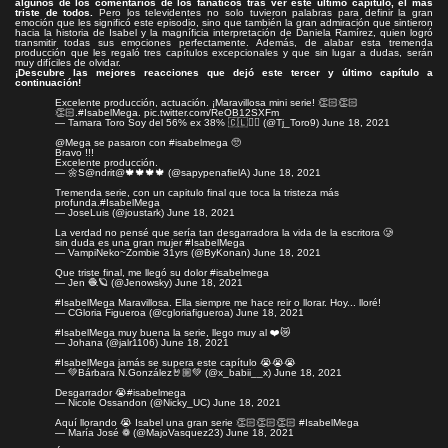
algunos de los comentarios de los fanáticos tras ver este último capítulo, el más
triste de todos.
Pero los televidentes no solo tuvieron palabras para definir la gran
emoción que les significó este episodio, sino que también la gran admiración que sintieron
hacia la historia de Isabel y la magníficia interpretación de Daniela Ramírez, quien logró
transmitir todas sus emociones perfectamente. Además, de alabar esta tremenda
producción que les regaló tres capítulos excepcionales y que sin lugar a dudas, serán
muy difíciles de olvidar.
¡Descubre las mejores reacciones que dejó este tercer y último capítulo a
continuación!
Excelente producción, actuación. ¡Maravillosa mini serie! 👏🏻👏🏻
👏🏻.
#IsabelMega
.
pic.twitter.com/ReOB12SXFm
— Tamara Toro Soy del 56% ex 38% 🇨🇱✊🏻 (@Tj_Toro9)
June 18, 2021
@Mega
se pasaron con
#isabelmega
🥺
Bravo !!!
Excelente producción.
— 🌼S@ndrit@🍁🍁🍁🍁 (@sapypenafielA)
June 18, 2021
Tremenda serie, con un capitulo final que toca la tristeza más
profunda.
#IsabelMega
— JoseLuis (@joustark)
June 18, 2021
La verdad no pensé que sería tan desgarradora la vida de la escritora 🥲
sin duda es una gran mujer
#IsabelMega
— VampiNeko~Zombie 31yrs (@ByKonan)
June 18, 2021
Que triste final, me llegó su dolor
#isabelmega
— Jen 🧶🪐 (@Jenowsky)
June 18, 2021
#IsabelMega
Maravillosa. Ella siempre me hace reir o llorar. Hoy... lloré!
— CGloria Figueroa (@cgloriafigueroa)
June 18, 2021
#IsabelMega
muy buena la serie, llego muy al ❤️😿
— Johana (@jalr1106)
June 18, 2021
#IsabelMega
jamás se supera este capítulo 😭😭😭
— 💚Bárbara N.González🤘🏼💚 (@x_babii__x)
June 18, 2021
Desgarrador 😭
#isabelmega
— Nicole Ossandon (@Nicky_UC)
June 18, 2021
Aquí llorando 😭 Isabel una gran serie 👏🏻👏🏻👏🏻
#IsabelMega
— María José ❁ (@MajoVasquez23)
June 18, 2021