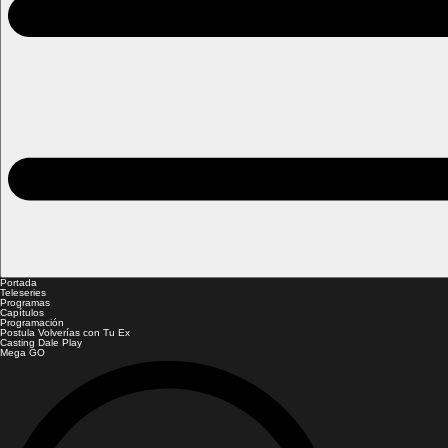
Portada
Teleseries
Programas
Capítulos
Programación
Postula Volverías con Tu Ex
Casting Dale Play
Mega GO