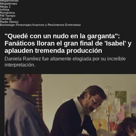
Meganoticias
Megatiempo
Mega 2
Infinita
Romántica
FM Tiempo
Carolina
Radio Disney
Backstage
Personajes
Avances y Resúmenes
Entrevistas
"Quedé con un nudo en la garganta":
Fanáticos lloran el gran final de 'Isabel' y
aplauden tremenda producción
Daniela Ramírez fue altamente elogiada por su increíble
interpretación.