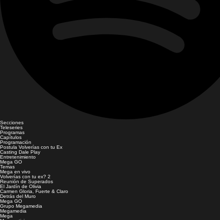
Secciones
Teleseries
Programas
Capítulos
Programación
Postula Volverías con tu Ex
Casting Dale Play
Entretenimiento
Mega GO
Temas
Mega en vivo
Volverías con tu ex? 2
Reunión de Superados
El Jardín de Olivia
Carmen Gloria, Fuerte & Claro
Detrás del Muro
Mega GO
Grupo Megamedia
Megamedia
Mega