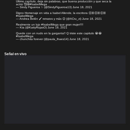
Último capítulo, deja sin palabras, que buena producción y que seca la
actriz 🥰🤩
#IsabelMega
— Sindy Figueroa ✨ (@SindyFigueroa13)
June 18, 2021
Digno Homenaje en vida a Isabel Allende, la escritora 👏🏼👏🏼👏🏼
#IsabelMega
— Andrea Belén 🖌️ retratos y más 😉 (@ACru_zi)
June 18, 2021
Realmente un lujo
#IsabelMega
que gran mujer!!!!
— Kta (@KattyRojasO)
June 18, 2021
Quede con un nudo en la garganta!! Q triste este capitulo 😭😭
#IsabelMega
— chunchita forever (@paula_lhaes14)
June 18, 2021
Señal en vivo