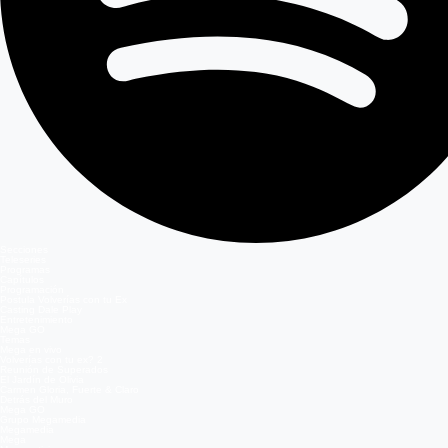
Secciones
Teleseries
Programas
Capítulos
Programación
Postula Volverías con tu Ex
Casting Dale Play
Entretenimiento
Mega GO
Temas
Mega en vivo
Volverías con tu ex? 2
Reunión de Superados
El Jardín de Olivia
Carmen Gloria, Fuerte & Claro
Detrás del Muro
Mega GO
Grupo Megamedia
Megamedia
Mega