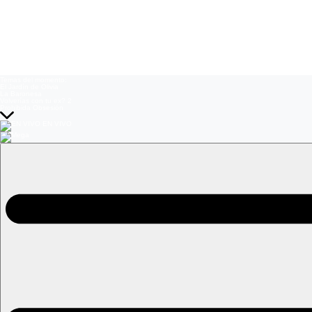
Temas del momento:
El Jardín de Olivia
La Baronesa
Volverías con tu ex? 2
Prohibida Obsesión
EN VIVO