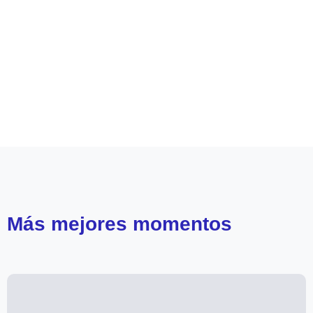
Leer más de
Mega 2
Teleseries Mega
Verdades Ocultas
Más
mejores momentos