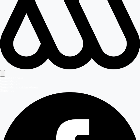
Señales en vivo
Señal Mega
Señal Mega 2
Señal Meganoticias Ahora
Síguenos