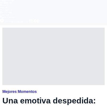
Meganoticias
Megatiempo
Mega 2
Infinita
Romántica
FM Tiempo
Carolina
Radio Disney
Ver más episodios en
Mejores Momentos
Una emotiva despedida: