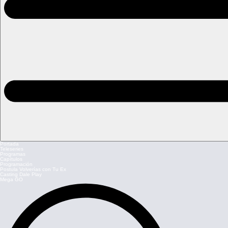
Portada
Teleseries
Programas
Capítulos
Programación
Postula Volverías con Tu Ex
Casting Dale Play
Mega GO