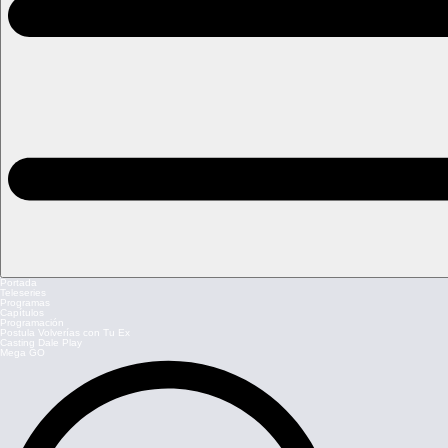
Portada
Teleseries
Programas
Capítulos
Programación
Postula Volverías con Tu Ex
Casting Dale Play
Mega GO