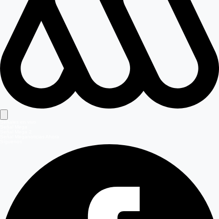
Señales en vivo
Señal Mega
Señal Mega 2
Señal Meganoticias Ahora
Síguenos