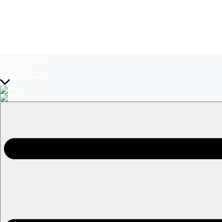
Temas del momento:
El Jardín de Olivia
La Baronesa
Volverías con tu ex? 2
Prohibida Obsesión
EN VIVO