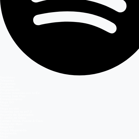
Secciones
Teleseries
Programas
Capítulos
Programación
Postula Volverías con tu Ex
Casting Dale Play
Entretenimiento
Mega GO
Temas
Mega en vivo
Volverías con tu ex? 2
Reunión de Superados
El Jardín de Olivia
Carmen Gloria, Fuerte & Claro
Detrás del Muro
Mega GO
Grupo Megamedia
Megamedia
Mega