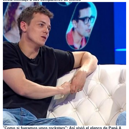
"Como si fueramos unos rockstars": Así vivió el elenco de Papá A