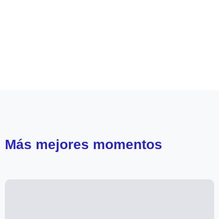
Leer más de
Mega 2
Perdona nuestros pecados
Mega Teleseries
Más
mejores momentos