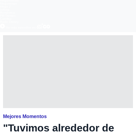
Meganoticias
Megatiempo
Mega 2
Infinita
Romántica
FM Tiempo
Carolina
Radio Disney
Ver más episodios en
Mejores Momentos
"Tuvimos alrededor de