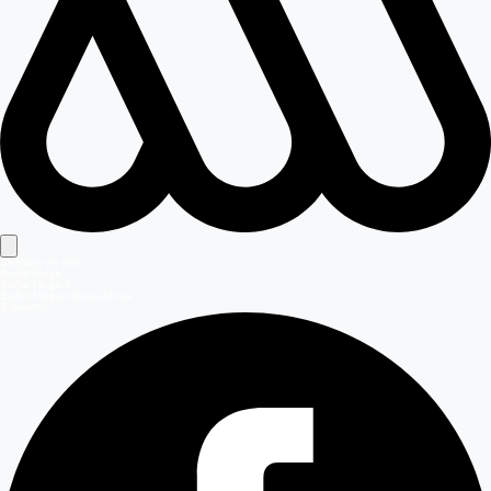
Señales en vivo
Señal Mega
Señal Mega 2
Señal Meganoticias Ahora
Síguenos