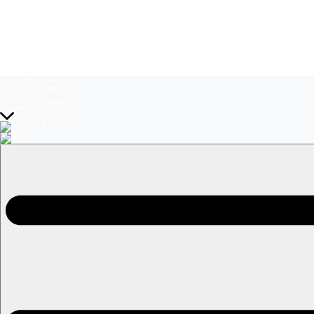
Temas del momento:
El Jardín de Olivia
La Baronesa
Volverías con tu ex? 2
Prohibida Obsesión
EN VIVO