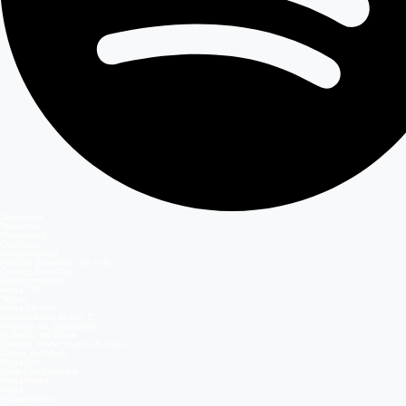
Secciones
Teleseries
Programas
Capítulos
Programación
Postula Volverías con tu Ex
Casting Dale Play
Entretenimiento
Mega GO
Temas
Mega en vivo
Volverías con tu ex? 2
Reunión de Superados
El Jardín de Olivia
Carmen Gloria, Fuerte & Claro
Detrás del Muro
Mega GO
Grupo Megamedia
Megamedia
Mega
Meganoticias