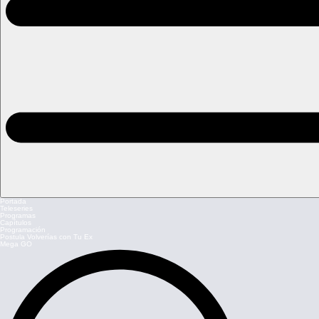
Portada
Teleseries
Programas
Capítulos
Programación
Postula Volverías con Tu Ex
Mega GO