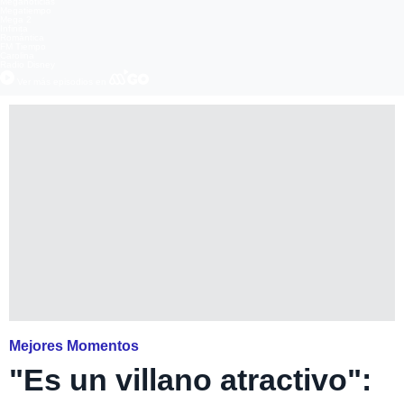
Meganoticias
Megatiempo
Mega 2
Infinita
Romántica
FM Tiempo
Carolina
Radio Disney
Ver más episodios en
Mejores Momentos
"Es un villano atractivo":