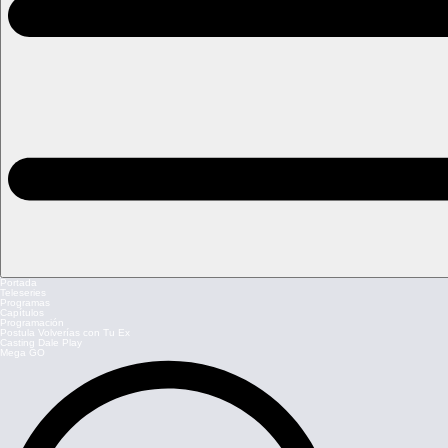
Portada
Teleseries
Programas
Capítulos
Programación
Postula Volverías con Tu Ex
Casting Dale Play
Mega GO