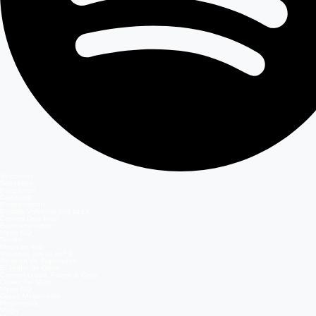
Secciones
Teleseries
Programas
Capítulos
Programación
Postula Volverías con tu Ex
Casting Dale Play
Entretenimiento
Mega GO
Temas
Mega en vivo
Volverías con tu ex? 2
Reunión de Superados
El Jardín de Olivia
Carmen Gloria, Fuerte & Claro
Detrás del Muro
Mega GO
Grupo Megamedia
Megamedia
Mega