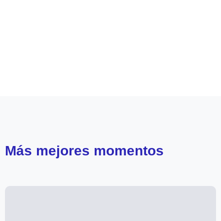
Leer más de
Mega 2
Mega Teleseries
Perdona nuestros pecados
Más
mejores momentos