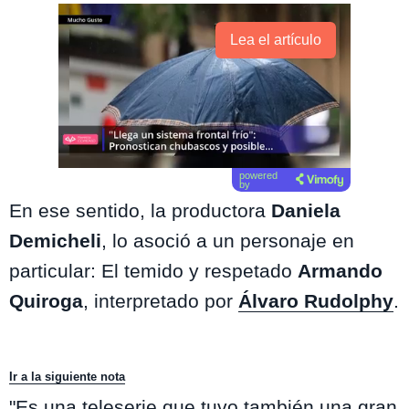
Lea el artículo
powered
by
En ese sentido, la productora
Daniela
Demicheli
, lo asoció a un personaje en
particular: El temido y respetado
Armando
Quiroga
, interpretado por
Álvaro Rudolphy
.
Ir a la siguiente nota
"Es una teleserie que tuvo también una gran