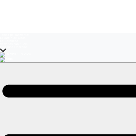
Temas del momento:
El Jardín de Olivia
La Baronesa
Volverías con tu ex? 2
Prohibida Obsesión
EN VIVO