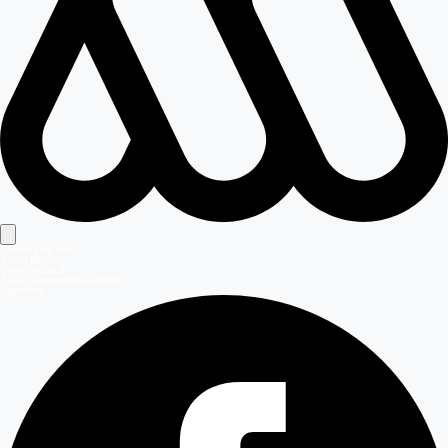
Señales en vivo
Señal Mega
Señal Mega 2
Señal Meganoticias Ahora
Síguenos