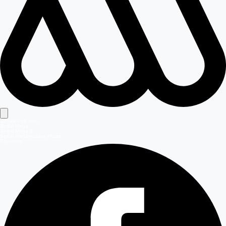
Señales en vivo
Señal Mega
Señal Mega 2
Señal Meganoticias Ahora
Síguenos