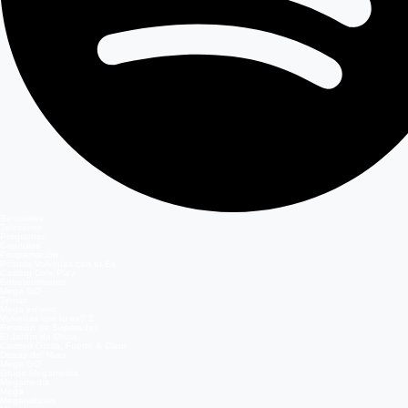
Secciones
Teleseries
Programas
Capítulos
Programación
Postula Volverías con tu Ex
Casting Dale Play
Entretenimiento
Mega GO
Temas
Mega en vivo
Volverías con tu ex? 2
Reunión de Superados
El Jardín de Olivia
Carmen Gloria, Fuerte & Claro
Detrás del Muro
Mega GO
Grupo Megamedia
Megamedia
Mega
Meganoticias