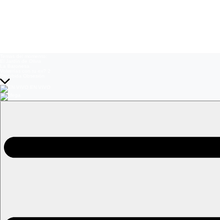
Temas del momento:
El Jardín de Olivia
La Baronesa
Volverías con tu ex? 2
Prohibida Obsesión
EN VIVO