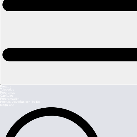
Portada
Teleseries
Programas
Capítulos
Programación
Postula Volverías con Tu Ex
Mega GO