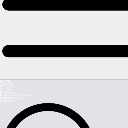
Portada
Teleseries
Programas
Capítulos
Programación
Postula Volverías con Tu Ex
Casting Dale Play
Mega GO