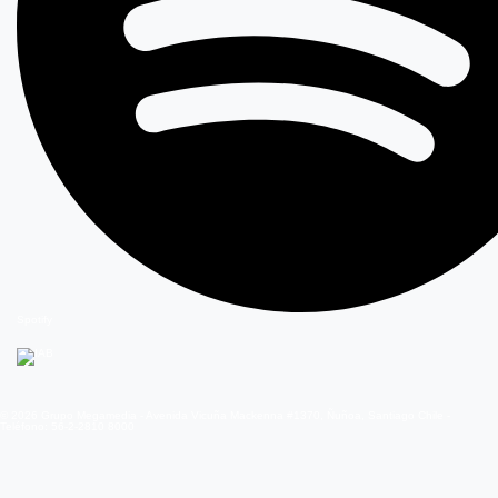
Spotify
© 2026 Grupo Megamedia - Avenida Vicuña Mackenna #1370, Ñuñoa, Santiago Chile -
Teléfono: 56-2-2810 8000