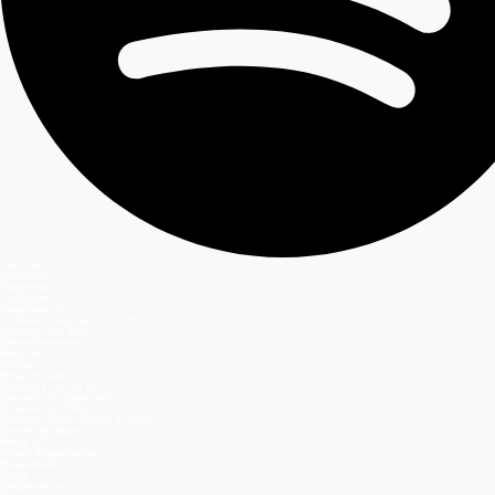
Secciones
Teleseries
Programas
Capítulos
Programación
Postula Volverías con tu Ex
Casting Dale Play
Entretenimiento
Mega GO
Temas
Mega en vivo
Volverías con tu ex? 2
Reunión de Superados
El Jardín de Olivia
Carmen Gloria, Fuerte & Claro
Detrás del Muro
Mega GO
Grupo Megamedia
Megamedia
Mega
Meganoticias