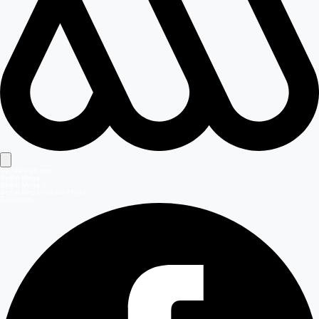
Señales en vivo
Señal Mega
Señal Mega 2
Señal Meganoticias Ahora
Síguenos