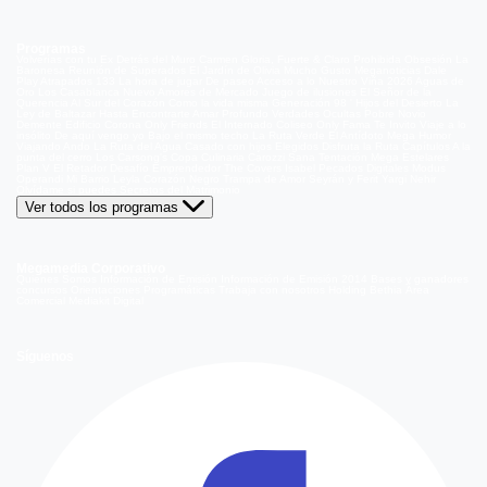
Programas
Volverías con tu Ex
Detrás del Muro
Carmen Gloria, Fuerte & Claro
Prohibida Obsesión
La
Baronesa
Reunión de Superados
El Jardín de Olivia
Mucho Gusto
Meganoticias
Dale
Play
Atrapados 133
La hora de jugar
De paseo
Acceso a lo Nuestro
Viña 2026
Aguas de
Oro
Los Casablanca
Nuevo Amores de Mercado
Juego de ilusiones
El Señor de la
Querencia
Al Sur del Corazón
Como la vida misma
Generación 98 '
Hijos del Desierto
La
Ley de Baltazar
Hasta Encontrarte
Amar Profundo
Verdades Ocultas
Pobre Novio
Demente
Edificio Corona
Only Friends
El Internado
Coliseo
Only Fama
Te Invito
Viaje a lo
insólito
De aquí vengo yo
Bajo el mismo techo
La Ruta Verde
El Antídoto
Mega Humor
Viajando Ando
La Ruta del Agua
Casado con hijos
Elegidos
Disfruta la Ruta
Capítulos
A la
punta del cerro
Los Carsong's
Copa Culinaria Carozzi
Sana Tentación
Mega Estelares
Plan V
El Retador
Desafío Emprendedor
The Covers
Isabel
Pecados Digitales
Modus
Operandi
Mi Barrio
Leyla
Corazón Negro
Trampa de Amor
Seyrán y Ferit
Yargi
Nehir
Olvídame si puedes
Secretos del Matrimonio
Ver todos los programas
Megamedia Corporativo
Quienes Somos
Información de Emisión
Información de Emisión 2014
Bases y ganadores
concursos
Orientaciones Programáticas
Trabaja con nosotros
Holding Bethia
Área
Comercial
Mediakit Digital
Síguenos