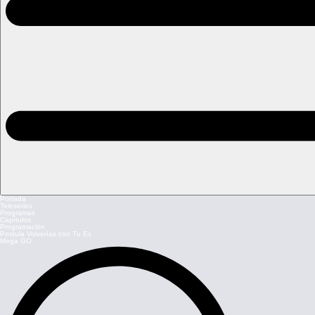
Portada
Teleseries
Programas
Capítulos
Programación
Postula Volverías con Tu Ex
Mega GO