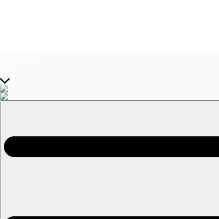
Temas del momento:
El Jardín de Olivia
La Baronesa
Volverías con tu ex? 2
Prohibida Obsesión
EN VIVO