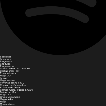
Secciones
Teleseries
Programas
Capítulos
Programación
Postula Volverías con tu Ex
Casting Dale Play
Entretenimiento
Mega GO
Temas
Mega en vivo
Volverías con tu ex? 2
Reunión de Superados
El Jardín de Olivia
Carmen Gloria, Fuerte & Claro
Detrás del Muro
Mega GO
Grupo Megamedia
Megamedia
Mega
Meganoticias