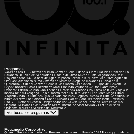
Programas
Volverías con tu Ex
Detrás del Muro
Carmen Gloria, Fuerte & Claro
Prohibida Obsesión
La
Baronesa
Reunión de Superados
El Jardín de Olivia
Mucho Gusto
Meganoticias
Dale
Play
Atrapados 133
La hora de jugar
De paseo
Acceso a lo Nuestro
Viña 2026
Aguas de
Oro
Los Casablanca
Nuevo Amores de Mercado
Juego de ilusiones
El Señor de la
Querencia
Al Sur del Corazón
Como la vida misma
Generación 98 '
Hijos del Desierto
La
Ley de Baltazar
Hasta Encontrarte
Amar Profundo
Verdades Ocultas
Pobre Novio
Demente
Edificio Corona
Only Friends
El Internado
Coliseo
Only Fama
Te Invito
Viaje a lo
insólito
De aquí vengo yo
Bajo el mismo techo
La Ruta Verde
El Antídoto
Mega Humor
Viajando Ando
La Ruta del Agua
Casado con hijos
Elegidos
Disfruta la Ruta
Capítulos
A la
punta del cerro
Los Carsong's
Copa Culinaria Carozzi
Sana Tentación
Mega Estelares
Plan V
El Retador
Desafío Emprendedor
The Covers
Isabel
Pecados Digitales
Modus
Operandi
Mi Barrio
Leyla
Corazón Negro
Trampa de Amor
Seyrán y Ferit
Yargi
Nehir
Olvídame si puedes
Secretos del Matrimonio
Ver todos los programas
Megamedia Corporativo
Quienes Somos
Información de Emisión
Información de Emisión 2014
Bases y ganadores