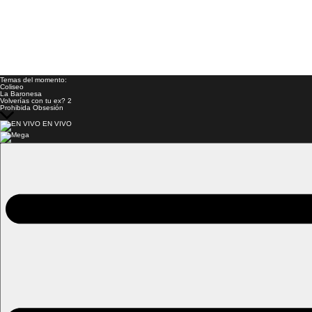
Temas del momento:
Coliseo
La Baronesa
Volverías con tu ex? 2
Prohibida Obsesión
EN VIVO