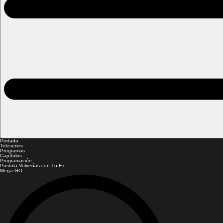
Portada
Teleseries
Programas
Capítulos
Programación
Postula Volverías con Tu Ex
Mega GO