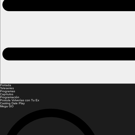
Portada
Teleseries
Programas
Capítulos
Programación
Postula Volverías con Tu Ex
Casting Dale Play
Mega GO