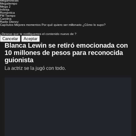
Meganoticias
Megatiempo
Mega 2
Infinita
Romántica
FM Tiempo
Carolina
Radio Disney
Capítulos
Mejores momentos
Por qué quiero ser millonario
¿Cómo lo supo?
¿Deseas que te notifiquemos el contenido nuevo de
?
Cancelar
Aceptar
Blanca Lewin se retiró emocionada con
10 millones de pesos para reconocida
guionista
La actriz se la jugó con todo.