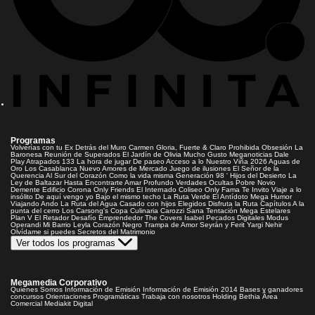
Programas
Volverías con tu Ex
Detrás del Muro
Carmen Gloria, Fuerte & Claro
Prohibida Obsesión
La
Baronesa
Reunión de Superados
El Jardín de Olivia
Mucho Gusto
Meganoticias
Dale
Play
Atrapados 133
La hora de jugar
De paseo
Acceso a lo Nuestro
Viña 2026
Aguas de
Oro
Los Casablanca
Nuevo Amores de Mercado
Juego de ilusiones
El Señor de la
Querencia
Al Sur del Corazón
Como la vida misma
Generación 98 '
Hijos del Desierto
La
Ley de Baltazar
Hasta Encontrarte
Amar Profundo
Verdades Ocultas
Pobre Novio
Demente
Edificio Corona
Only Friends
El Internado
Coliseo
Only Fama
Te Invito
Viaje a lo
insólito
De aquí vengo yo
Bajo el mismo techo
La Ruta Verde
El Antídoto
Mega Humor
Viajando Ando
La Ruta del Agua
Casado con hijos
Elegidos
Disfruta la Ruta
Capítulos
A la
punta del cerro
Los Carsong's
Copa Culinaria Carozzi
Sana Tentación
Mega Estelares
Plan V
El Retador
Desafío Emprendedor
The Covers
Isabel
Pecados Digitales
Modus
Operandi
Mi Barrio
Leyla
Corazón Negro
Trampa de Amor
Seyrán y Ferit
Yargi
Nehir
Olvídame si puedes
Secretos del Matrimonio
Ver todos los programas
Megamedia Corporativo
Quienes Somos
Información de Emisión
Información de Emisión 2014
Bases y ganadores
concursos
Orientaciones Programáticas
Trabaja con nosotros
Holding Bethia
Área
Comercial
Mediakit Digital