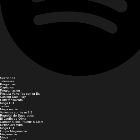
Secciones
Teleseries
Programas
Capítulos
Programación
Postula Volverías con tu Ex
Casting Dale Play
Entretenimiento
Mega GO
Temas
Mega en vivo
Volverías con tu ex? 2
Reunión de Superados
El Jardín de Olivia
Carmen Gloria, Fuerte & Claro
Detrás del Muro
Mega GO
Grupo Megamedia
Megamedia
Mega