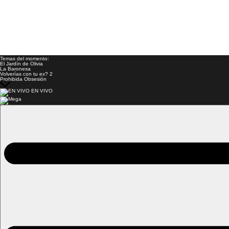
Temas del momento:
El Jardín de Olivia
La Baronesa
Volverías con tu ex? 2
Prohibida Obsesión
EN VIVO