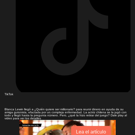
TikTok
Blanca Lewin llegó a ¿Quién quiere ser millonario? para reunir dinero en ayuda de su
amiga guionista, efactada por un compleja enfermedad. La actriz chilena se la jugó con
todo y llegó hasta la pregunta número. Pero, ¿qué la hizo retirar del juego? Dale play al
video para ver los detalles
Lea el artículo