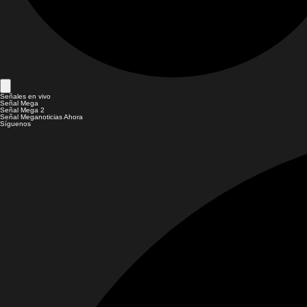
Señales en vivo
Señal Mega
Señal Mega 2
Señal Meganoticias Ahora
Síguenos