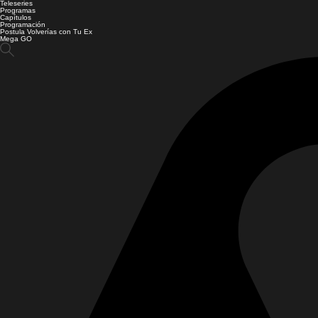
Teleseries
Programas
Capítulos
Programación
Postula Volverías con Tu Ex
Mega GO