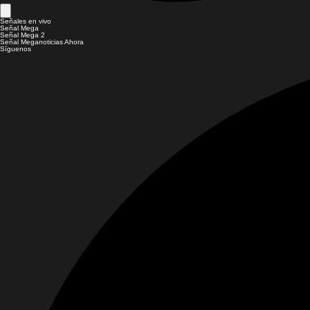
Señales en vivo
Señal Mega
Señal Mega 2
Señal Meganoticias Ahora
Síguenos