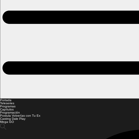
Portada
Teleseries
Programas
Capítulos
Programación
Postula Volverías con Tu Ex
Casting Dale Play
Mega GO