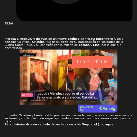
TikTok
Ingresa a
MegaGO
y disfruta de un nuevo capítulo de
"Hasta Encontrarte"
.
En el
episodio 98 y final,
Cristóbal
fue descubierto en su participación en los partos de la
Clínica Santa Paula y su conexión con la muerte de
Lozano
y
Elsa
, por lo que fue
encarcelado.
Lea el artículo
powered
by
En tanto,
Catalina
y
Lautaro
al fin pueden rearmar su familia gracias al inmenso amor que
se tienen y con la misión de seguir ayudando a otras madres que vivieron el robo de sus
hijos.
Para disfrutar de este capítulo debes ingresar a >>
Megago.cl (clic aquí)