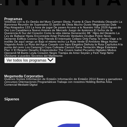
Programas
Volverías con tu Ex
Detrás del Muro
Carmen Gloria, Fuerte & Claro
Prohibida Obsesión
La
Baronesa
Reunión de Superados
El Jardín de Olivia
Mucho Gusto
Meganoticias
Dale
Play
Atrapados 133
La hora de jugar
De paseo
Acceso a lo Nuestro
Viña 2026
Aguas de
Oro
Los Casablanca
Nuevo Amores de Mercado
Juego de ilusiones
El Señor de la
Querencia
Al Sur del Corazón
Como la vida misma
Generación 98 '
Hijos del Desierto
La
Ley de Baltazar
Hasta Encontrarte
Amar Profundo
Verdades Ocultas
Pobre Novio
Demente
Edificio Corona
Only Friends
El Internado
Coliseo
Only Fama
Te Invito
Viaje a lo
insólito
De aquí vengo yo
Bajo el mismo techo
La Ruta Verde
El Antídoto
Mega Humor
Viajando Ando
La Ruta del Agua
Casado con hijos
Elegidos
Disfruta la Ruta
Capítulos
A la
punta del cerro
Los Carsong's
Copa Culinaria Carozzi
Sana Tentación
Mega Estelares
Plan V
El Retador
Desafío Emprendedor
The Covers
Isabel
Pecados Digitales
Modus
Operandi
Mi Barrio
Leyla
Corazón Negro
Trampa de Amor
Seyrán y Ferit
Yargi
Nehir
Olvídame si puedes
Secretos del Matrimonio
Ver todos los programas
Megamedia Corporativo
Quienes Somos
Información de Emisión
Información de Emisión 2014
Bases y ganadores
concursos
Orientaciones Programáticas
Trabaja con nosotros
Holding Bethia
Área
Comercial
Mediakit Digital
Síguenos