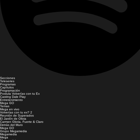
Secciones
Teleseries
Programas
Capítulos
Programación
Postula Volverías con tu Ex
Casting Dale Play
Entretenimiento
Mega GO
Temas
Mega en vivo
Volverías con tu ex? 2
Reunión de Superados
El Jardín de Olivia
Carmen Gloria, Fuerte & Claro
Detrás del Muro
Mega GO
Grupo Megamedia
Megamedia
Mega