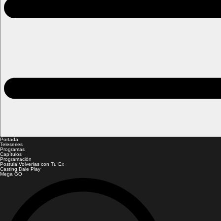
Portada
Teleseries
Programas
Capítulos
Programación
Postula Volverías con Tu Ex
Casting Dale Play
Mega GO