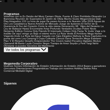
Programas
Volverías con tu Ex
Detrás del Muro
Carmen Gloria, Fuerte & Claro
Prohibida Obsesión
La
Baronesa
Reunión de Superados
El Jardín de Olivia
Mucho Gusto
Meganoticias
Dale
Play
Atrapados 133
La hora de jugar
De paseo
Acceso a lo Nuestro
Viña 2026
Aguas de
Oro
Los Casablanca
Nuevo Amores de Mercado
Juego de ilusiones
El Señor de la
Querencia
Al Sur del Corazón
Como la vida misma
Generación 98 '
Hijos del Desierto
La
Ley de Baltazar
Hasta Encontrarte
Amar Profundo
Verdades Ocultas
Pobre Novio
Demente
Edificio Corona
Only Friends
El Internado
Coliseo
Only Fama
Te Invito
Viaje a lo
insólito
De aquí vengo yo
Bajo el mismo techo
La Ruta Verde
El Antídoto
Mega Humor
Viajando Ando
La Ruta del Agua
Casado con hijos
Elegidos
Disfruta la Ruta
Capítulos
A la
punta del cerro
Los Carsong's
Copa Culinaria Carozzi
Sana Tentación
Mega Estelares
Plan V
El Retador
Desafío Emprendedor
The Covers
Isabel
Pecados Digitales
Modus
Operandi
Mi Barrio
Leyla
Corazón Negro
Trampa de Amor
Seyrán y Ferit
Yargi
Nehir
Olvídame si puedes
Secretos del Matrimonio
Ver todos los programas
Megamedia Corporativo
Quienes Somos
Información de Emisión
Información de Emisión 2014
Bases y ganadores
concursos
Orientaciones Programáticas
Trabaja con nosotros
Holding Bethia
Área
Comercial
Mediakit Digital
Síguenos