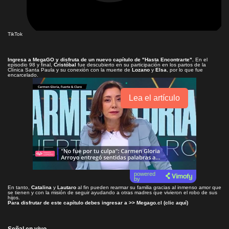
TikTok
Ingresa a
MegaGO
y disfruta de un nuevo capítulo de
"Hasta Encontrarte"
.
En el
episodio 98 y final,
Cristóbal
fue descubierto en su participación en los partos de la
Clínica Santa Paula y su conexión con la muerte de
Lozano
y
Elsa
, por lo que fue
encarcelado.
Lea el artículo
powered
by
En tanto,
Catalina
y
Lautaro
al fin pueden rearmar su familia gracias al inmenso amor que
se tienen y con la misión de seguir ayudando a otras madres que vivieron el robo de sus
hijos.
Para disfrutar de este capítulo debes ingresar a >>
Megago.cl (clic aquí)
Señal en vivo