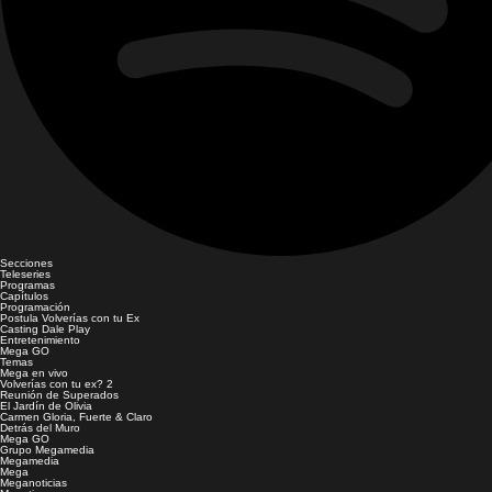
Secciones
Teleseries
Programas
Capítulos
Programación
Postula Volverías con tu Ex
Casting Dale Play
Entretenimiento
Mega GO
Temas
Mega en vivo
Volverías con tu ex? 2
Reunión de Superados
El Jardín de Olivia
Carmen Gloria, Fuerte & Claro
Detrás del Muro
Mega GO
Grupo Megamedia
Megamedia
Mega
Meganoticias