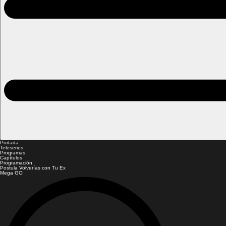
Portada
Teleseries
Programas
Capítulos
Programación
Postula Volverías con Tu Ex
Mega GO