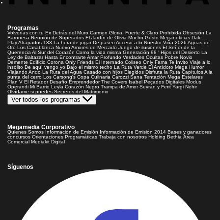
Programas
Volverías con tu Ex
Detrás del Muro
Carmen Gloria, Fuerte & Claro
Prohibida Obsesión
La
Baronesa
Reunión de Superados
El Jardín de Olivia
Mucho Gusto
Meganoticias
Dale
Play
Atrapados 133
La hora de jugar
De paseo
Acceso a lo Nuestro
Viña 2026
Aguas de
Oro
Los Casablanca
Nuevo Amores de Mercado
Juego de ilusiones
El Señor de la
Querencia
Al Sur del Corazón
Como la vida misma
Generación 98 '
Hijos del Desierto
La
Ley de Baltazar
Hasta Encontrarte
Amar Profundo
Verdades Ocultas
Pobre Novio
Demente
Edificio Corona
Only Friends
El Internado
Coliseo
Only Fama
Te Invito
Viaje a lo
insólito
De aquí vengo yo
Bajo el mismo techo
La Ruta Verde
El Antídoto
Mega Humor
Viajando Ando
La Ruta del Agua
Casado con hijos
Elegidos
Disfruta la Ruta
Capítulos
A la
punta del cerro
Los Carsong's
Copa Culinaria Carozzi
Sana Tentación
Mega Estelares
Plan V
El Retador
Desafío Emprendedor
The Covers
Isabel
Pecados Digitales
Modus
Operandi
Mi Barrio
Leyla
Corazón Negro
Trampa de Amor
Seyrán y Ferit
Yargi
Nehir
Olvídame si puedes
Secretos del Matrimonio
Ver todos los programas
Megamedia Corporativo
Quienes Somos
Información de Emisión
Información de Emisión 2014
Bases y ganadores
concursos
Orientaciones Programáticas
Trabaja con nosotros
Holding Bethia
Área
Comercial
Mediakit Digital
Síguenos