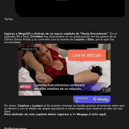
TikTok
Ingresa a
MegaGO
y disfruta de un nuevo capítulo de
"Hasta Encontrarte"
.
En el
episodio 98 y final,
Cristóbal
fue descubierto en su participación en los partos de la
Clínica Santa Paula y su conexión con la muerte de
Lozano
y
Elsa
, por lo que fue
encarcelado.
Lea el artículo
powered
by
En tanto,
Catalina
y
Lautaro
al fin pueden rearmar su familia gracias al inmenso amor que
se tienen y con la misión de seguir ayudando a otras madres que vivieron el robo de sus
hijos.
Para disfrutar de este capítulo debes ingresar a >>
Megago.cl (clic aquí)
Señal en vivo