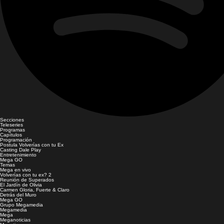
Secciones
Teleseries
Programas
Capítulos
Programación
Postula Volverías con tu Ex
Casting Dale Play
Entretenimiento
Mega GO
Temas
Mega en vivo
Volverías con tu ex? 2
Reunión de Superados
El Jardín de Olivia
Carmen Gloria, Fuerte & Claro
Detrás del Muro
Mega GO
Grupo Megamedia
Megamedia
Mega
Meganoticias