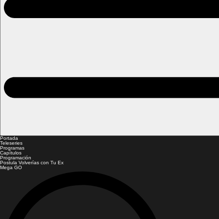
Portada
Teleseries
Programas
Capítulos
Programación
Postula Volverías con Tu Ex
Mega GO