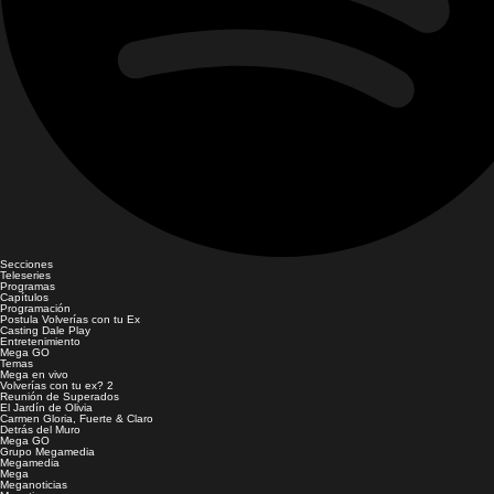
Secciones
Teleseries
Programas
Capítulos
Programación
Postula Volverías con tu Ex
Casting Dale Play
Entretenimiento
Mega GO
Temas
Mega en vivo
Volverías con tu ex? 2
Reunión de Superados
El Jardín de Olivia
Carmen Gloria, Fuerte & Claro
Detrás del Muro
Mega GO
Grupo Megamedia
Megamedia
Mega
Meganoticias