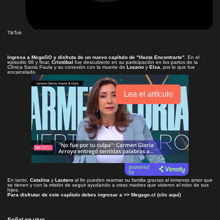
TikTok
Ingresa a
MegaGO
y disfruta de un nuevo capítulo de
"Hasta Encontrarte"
.
En el
episodio 98 y final,
Cristóbal
fue descubierto en su participación en los partos de la
Clínica Santa Paula y su conexión con la muerte de
Lozano
y
Elsa
, por lo que fue
encarcelado.
Lea el artículo
powered
by
En tanto,
Catalina
y
Lautaro
al fin pueden rearmar su familia gracias al inmenso amor que
se tienen y con la misión de seguir ayudando a otras madres que vivieron el robo de sus
hijos.
Para disfrutar de este capítulo debes ingresar a >>
Megago.cl (clic aquí)
Señal en vivo