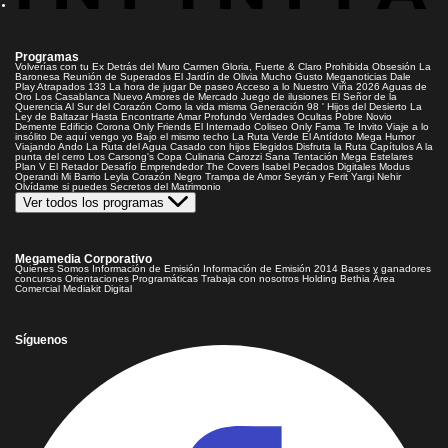
Programas
Volverías con tu Ex
Detrás del Muro
Carmen Gloria, Fuerte & Claro
Prohibida Obsesión
La
Baronesa
Reunión de Superados
El Jardín de Olivia
Mucho Gusto
Meganoticias
Dale
Play
Atrapados 133
La hora de jugar
De paseo
Acceso a lo Nuestro
Viña 2026
Aguas de
Oro
Los Casablanca
Nuevo Amores de Mercado
Juego de ilusiones
El Señor de la
Querencia
Al Sur del Corazón
Como la vida misma
Generación 98 '
Hijos del Desierto
La
Ley de Baltazar
Hasta Encontrarte
Amar Profundo
Verdades Ocultas
Pobre Novio
Demente
Edificio Corona
Only Friends
El Internado
Coliseo
Only Fama
Te Invito
Viaje a lo
insólito
De aquí vengo yo
Bajo el mismo techo
La Ruta Verde
El Antídoto
Mega Humor
Viajando Ando
La Ruta del Agua
Casado con hijos
Elegidos
Disfruta la Ruta
Capítulos
A la
punta del cerro
Los Carsong's
Copa Culinaria Carozzi
Sana Tentación
Mega Estelares
Plan V
El Retador
Desafío Emprendedor
The Covers
Isabel
Pecados Digitales
Modus
Operandi
Mi Barrio
Leyla
Corazón Negro
Trampa de Amor
Seyrán y Ferit
Yargi
Nehir
Olvídame si puedes
Secretos del Matrimonio
Ver todos los programas
Megamedia Corporativo
Quienes Somos
Información de Emisión
Información de Emisión 2014
Bases y ganadores
concursos
Orientaciones Programáticas
Trabaja con nosotros
Holding Bethia
Área
Comercial
Mediakit Digital
Síguenos