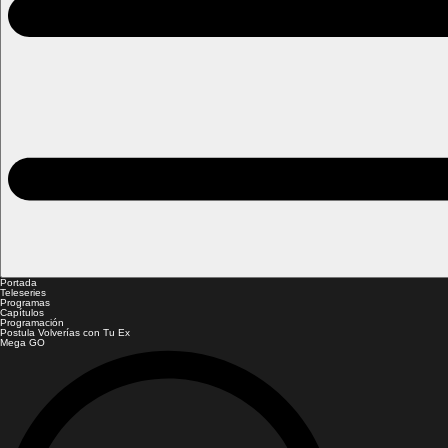
Portada
Teleseries
Programas
Capítulos
Programación
Postula Volverías con Tu Ex
Mega GO