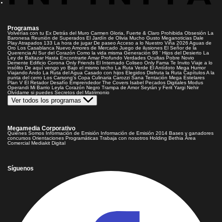
Programas
Volverías con tu Ex
Detrás del Muro
Carmen Gloria, Fuerte & Claro
Prohibida Obsesión
La
Baronesa
Reunión de Superados
El Jardín de Olivia
Mucho Gusto
Meganoticias
Dale
Play
Atrapados 133
La hora de jugar
De paseo
Acceso a lo Nuestro
Viña 2026
Aguas de
Oro
Los Casablanca
Nuevo Amores de Mercado
Juego de ilusiones
El Señor de la
Querencia
Al Sur del Corazón
Como la vida misma
Generación 98 '
Hijos del Desierto
La
Ley de Baltazar
Hasta Encontrarte
Amar Profundo
Verdades Ocultas
Pobre Novio
Demente
Edificio Corona
Only Friends
El Internado
Coliseo
Only Fama
Te Invito
Viaje a lo
insólito
De aquí vengo yo
Bajo el mismo techo
La Ruta Verde
El Antídoto
Mega Humor
Viajando Ando
La Ruta del Agua
Casado con hijos
Elegidos
Disfruta la Ruta
Capítulos
A la
punta del cerro
Los Carsong's
Copa Culinaria Carozzi
Sana Tentación
Mega Estelares
Plan V
El Retador
Desafío Emprendedor
The Covers
Isabel
Pecados Digitales
Modus
Operandi
Mi Barrio
Leyla
Corazón Negro
Trampa de Amor
Seyrán y Ferit
Yargi
Nehir
Olvídame si puedes
Secretos del Matrimonio
Ver todos los programas
Megamedia Corporativo
Quienes Somos
Información de Emisión
Información de Emisión 2014
Bases y ganadores
concursos
Orientaciones Programáticas
Trabaja con nosotros
Holding Bethia
Área
Comercial
Mediakit Digital
Síguenos