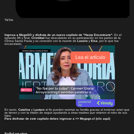
TikTok
Ingresa a
MegaGO
y disfruta de un nuevo capítulo de
"Hasta Encontrarte"
.
En el
episodio 98 y final,
Cristóbal
fue descubierto en su participación en los partos de la
Clínica Santa Paula y su conexión con la muerte de
Lozano
y
Elsa
, por lo que fue
encarcelado.
Lea el artículo
powered
by
En tanto,
Catalina
y
Lautaro
al fin pueden rearmar su familia gracias al inmenso amor que
se tienen y con la misión de seguir ayudando a otras madres que vivieron el robo de sus
hijos.
Para disfrutar de este capítulo debes ingresar a >>
Megago.cl (clic aquí)
Señal en vivo