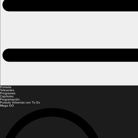
Portada
Teleseries
Programas
Capítulos
Programación
Postula Volverías con Tu Ex
Mega GO