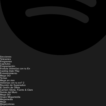
Secciones
Teleseries
Programas
Capítulos
Programación
Postula Volverías con tu Ex
Casting Dale Play
Entretenimiento
Mega GO
Temas
Mega en vivo
Volverías con tu ex? 2
Reunión de Superados
El Jardín de Olivia
Carmen Gloria, Fuerte & Claro
Detrás del Muro
Mega GO
Grupo Megamedia
Megamedia
Mega
Meganoticias