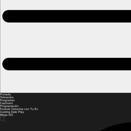
Portada
Teleseries
Programas
Capítulos
Programación
Postula Volverías con Tu Ex
Casting Dale Play
Mega GO