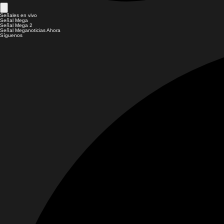
Señales en vivo
Señal Mega
Señal Mega 2
Señal Meganoticias Ahora
Síguenos