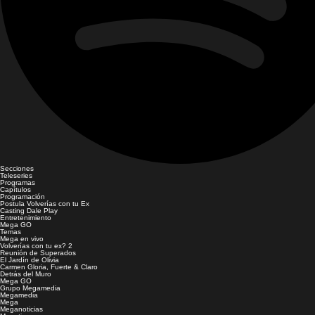
Secciones
Teleseries
Programas
Capítulos
Programación
Postula Volverías con tu Ex
Casting Dale Play
Entretenimiento
Mega GO
Temas
Mega en vivo
Volverías con tu ex? 2
Reunión de Superados
El Jardín de Olivia
Carmen Gloria, Fuerte & Claro
Detrás del Muro
Mega GO
Grupo Megamedia
Megamedia
Mega
Meganoticias