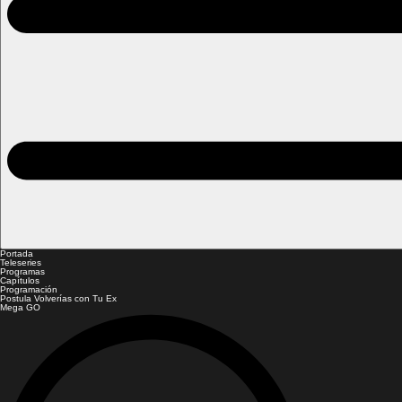
Portada
Teleseries
Programas
Capítulos
Programación
Postula Volverías con Tu Ex
Mega GO