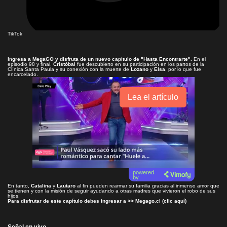
TikTok
Ingresa a
MegaGO
y disfruta de un nuevo capítulo de
"Hasta Encontrarte"
.
En el
episodio 98 y final,
Cristóbal
fue descubierto en su participación en los partos de la
Clínica Santa Paula y su conexión con la muerte de
Lozano
y
Elsa
, por lo que fue
encarcelado.
Lea el artículo
powered
by
En tanto,
Catalina
y
Lautaro
al fin pueden rearmar su familia gracias al inmenso amor que
se tienen y con la misión de seguir ayudando a otras madres que vivieron el robo de sus
hijos.
Para disfrutar de este capítulo debes ingresar a >>
Megago.cl (clic aquí)
Señal en vivo