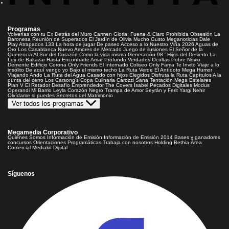
Programas
Volverías con tu Ex
Detrás del Muro
Carmen Gloria, Fuerte & Claro
Prohibida Obsesión
La
Baronesa
Reunión de Superados
El Jardín de Olivia
Mucho Gusto
Meganoticias
Dale
Play
Atrapados 133
La hora de jugar
De paseo
Acceso a lo Nuestro
Viña 2026
Aguas de
Oro
Los Casablanca
Nuevo Amores de Mercado
Juego de ilusiones
El Señor de la
Querencia
Al Sur del Corazón
Como la vida misma
Generación 98 '
Hijos del Desierto
La
Ley de Baltazar
Hasta Encontrarte
Amar Profundo
Verdades Ocultas
Pobre Novio
Demente
Edificio Corona
Only Friends
El Internado
Coliseo
Only Fama
Te Invito
Viaje a lo
insólito
De aquí vengo yo
Bajo el mismo techo
La Ruta Verde
El Antídoto
Mega Humor
Viajando Ando
La Ruta del Agua
Casado con hijos
Elegidos
Disfruta la Ruta
Capítulos
A la
punta del cerro
Los Carsong's
Copa Culinaria Carozzi
Sana Tentación
Mega Estelares
Plan V
El Retador
Desafío Emprendedor
The Covers
Isabel
Pecados Digitales
Modus
Operandi
Mi Barrio
Leyla
Corazón Negro
Trampa de Amor
Seyrán y Ferit
Yargi
Nehir
Olvídame si puedes
Secretos del Matrimonio
Ver todos los programas
Megamedia Corporativo
Quienes Somos
Información de Emisión
Información de Emisión 2014
Bases y ganadores
concursos
Orientaciones Programáticas
Trabaja con nosotros
Holding Bethia
Área
Comercial
Mediakit Digital
Síguenos