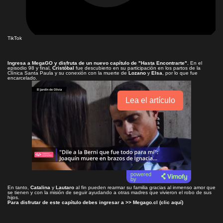
TikTok
Ingresa a
MegaGO
y disfruta de un nuevo capítulo de
"Hasta Encontrarte"
.
En el
episodio 98 y final,
Cristóbal
fue descubierto en su participación en los partos de la
Clínica Santa Paula y su conexión con la muerte de
Lozano
y
Elsa
, por lo que fue
encarcelado.
Lea el artículo
powered
by
En tanto,
Catalina
y
Lautaro
al fin pueden rearmar su familia gracias al inmenso amor que
se tienen y con la misión de seguir ayudando a otras madres que vivieron el robo de sus
hijos.
Para disfrutar de este capítulo debes ingresar a >>
Megago.cl (clic aquí)