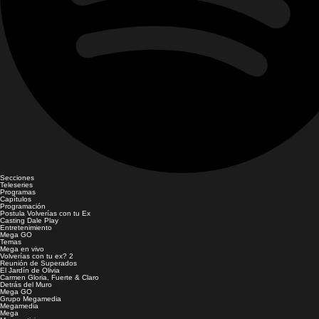
Secciones
Teleseries
Programas
Capítulos
Programación
Postula Volverías con tu Ex
Casting Dale Play
Entretenimiento
Mega GO
Temas
Mega en vivo
Volverías con tu ex? 2
Reunión de Superados
El Jardín de Olivia
Carmen Gloria, Fuerte & Claro
Detrás del Muro
Mega GO
Grupo Megamedia
Megamedia
Mega