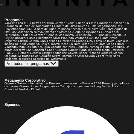
Programas
Volverías con tu Ex
Detrás del Muro
Carmen Gloria, Fuerte & Claro
Prohibida Obsesión
La
Baronesa
Reunión de Superados
El Jardín de Olivia
Mucho Gusto
Meganoticias
Dale
Play
Atrapados 133
La hora de jugar
De paseo
Acceso a lo Nuestro
Viña 2026
Aguas de
Oro
Los Casablanca
Nuevo Amores de Mercado
Juego de ilusiones
El Señor de la
Querencia
Al Sur del Corazón
Como la vida misma
Generación 98 '
Hijos del Desierto
La
Ley de Baltazar
Hasta Encontrarte
Amar Profundo
Verdades Ocultas
Pobre Novio
Demente
Edificio Corona
Only Friends
El Internado
Coliseo
Only Fama
Te Invito
Viaje a lo
insólito
De aquí vengo yo
Bajo el mismo techo
La Ruta Verde
El Antídoto
Mega Humor
Viajando Ando
La Ruta del Agua
Casado con hijos
Elegidos
Disfruta la Ruta
Capítulos
A la
punta del cerro
Los Carsong's
Copa Culinaria Carozzi
Sana Tentación
Mega Estelares
Plan V
El Retador
Desafío Emprendedor
The Covers
Isabel
Pecados Digitales
Modus
Operandi
Mi Barrio
Leyla
Corazón Negro
Trampa de Amor
Seyrán y Ferit
Yargi
Nehir
Olvídame si puedes
Secretos del Matrimonio
Ver todos los programas
Megamedia Corporativo
Quienes Somos
Información de Emisión
Información de Emisión 2014
Bases y ganadores
concursos
Orientaciones Programáticas
Trabaja con nosotros
Holding Bethia
Área
Comercial
Mediakit Digital
Síguenos