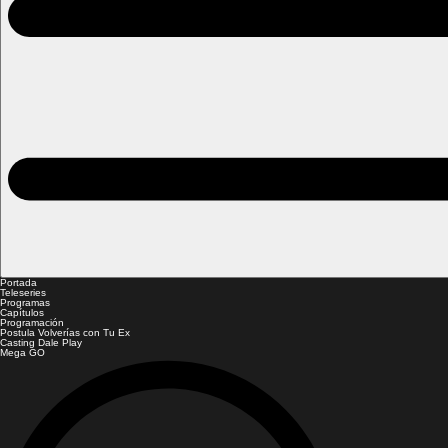
Portada
Teleseries
Programas
Capítulos
Programación
Postula Volverías con Tu Ex
Casting Dale Play
Mega GO