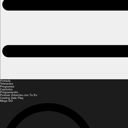
Portada
Teleseries
Programas
Capítulos
Programación
Postula Volverías con Tu Ex
Casting Dale Play
Mega GO