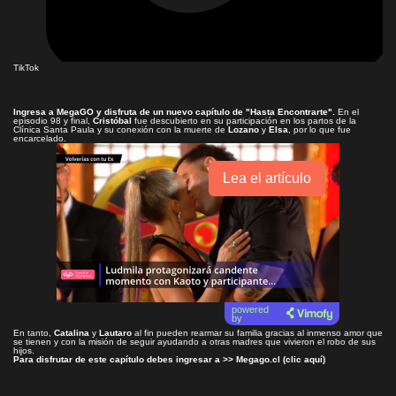
TikTok
Ingresa a
MegaGO
y disfruta de un nuevo capítulo de
"Hasta Encontrarte"
.
En el
episodio 98 y final,
Cristóbal
fue descubierto en su participación en los partos de la
Clínica Santa Paula y su conexión con la muerte de
Lozano
y
Elsa
, por lo que fue
encarcelado.
Lea el artículo
powered
by
En tanto,
Catalina
y
Lautaro
al fin pueden rearmar su familia gracias al inmenso amor que
se tienen y con la misión de seguir ayudando a otras madres que vivieron el robo de sus
hijos.
Para disfrutar de este capítulo debes ingresar a >>
Megago.cl (clic aquí)