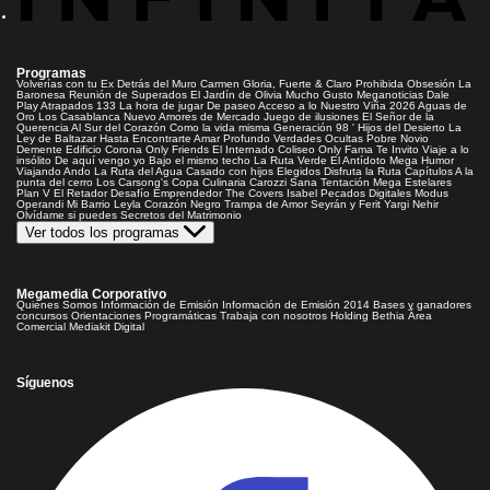
Programas
Volverías con tu Ex
Detrás del Muro
Carmen Gloria, Fuerte & Claro
Prohibida Obsesión
La
Baronesa
Reunión de Superados
El Jardín de Olivia
Mucho Gusto
Meganoticias
Dale
Play
Atrapados 133
La hora de jugar
De paseo
Acceso a lo Nuestro
Viña 2026
Aguas de
Oro
Los Casablanca
Nuevo Amores de Mercado
Juego de ilusiones
El Señor de la
Querencia
Al Sur del Corazón
Como la vida misma
Generación 98 '
Hijos del Desierto
La
Ley de Baltazar
Hasta Encontrarte
Amar Profundo
Verdades Ocultas
Pobre Novio
Demente
Edificio Corona
Only Friends
El Internado
Coliseo
Only Fama
Te Invito
Viaje a lo
insólito
De aquí vengo yo
Bajo el mismo techo
La Ruta Verde
El Antídoto
Mega Humor
Viajando Ando
La Ruta del Agua
Casado con hijos
Elegidos
Disfruta la Ruta
Capítulos
A la
punta del cerro
Los Carsong's
Copa Culinaria Carozzi
Sana Tentación
Mega Estelares
Plan V
El Retador
Desafío Emprendedor
The Covers
Isabel
Pecados Digitales
Modus
Operandi
Mi Barrio
Leyla
Corazón Negro
Trampa de Amor
Seyrán y Ferit
Yargi
Nehir
Olvídame si puedes
Secretos del Matrimonio
Ver todos los programas
Megamedia Corporativo
Quienes Somos
Información de Emisión
Información de Emisión 2014
Bases y ganadores
concursos
Orientaciones Programáticas
Trabaja con nosotros
Holding Bethia
Área
Comercial
Mediakit Digital
Síguenos