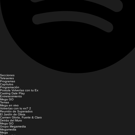
Secciones
Teleseries
Programas
Capítulos
Programación
Postula Volverías con tu Ex
Casting Dale Play
Entretenimiento
Mega GO
Temas
Mega en vivo
Volverías con tu ex? 2
Reunión de Superados
El Jardín de Olivia
Carmen Gloria, Fuerte & Claro
Detrás del Muro
Mega GO
Grupo Megamedia
Megamedia
Mega