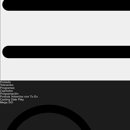
Portada
Teleseries
Programas
Capítulos
Programación
Postula Volverías con Tu Ex
Casting Dale Play
Mega GO