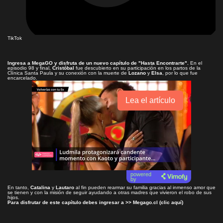
TikTok
Ingresa a
MegaGO
y disfruta de un nuevo capítulo de
"Hasta Encontrarte"
.
En el
episodio 98 y final,
Cristóbal
fue descubierto en su participación en los partos de la
Clínica Santa Paula y su conexión con la muerte de
Lozano
y
Elsa
, por lo que fue
encarcelado.
Lea el artículo
powered
by
En tanto,
Catalina
y
Lautaro
al fin pueden rearmar su familia gracias al inmenso amor que
se tienen y con la misión de seguir ayudando a otras madres que vivieron el robo de sus
hijos.
Para disfrutar de este capítulo debes ingresar a >>
Megago.cl (clic aquí)