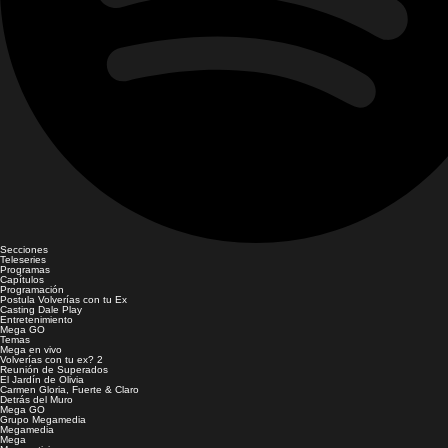
Secciones
Teleseries
Programas
Capítulos
Programación
Postula Volverías con tu Ex
Casting Dale Play
Entretenimiento
Mega GO
Temas
Mega en vivo
Volverías con tu ex? 2
Reunión de Superados
El Jardín de Olivia
Carmen Gloria, Fuerte & Claro
Detrás del Muro
Mega GO
Grupo Megamedia
Megamedia
Mega