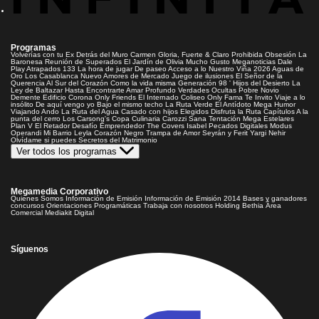
Programas
Volverías con tu Ex
Detrás del Muro
Carmen Gloria, Fuerte & Claro
Prohibida Obsesión
La
Baronesa
Reunión de Superados
El Jardín de Olivia
Mucho Gusto
Meganoticias
Dale
Play
Atrapados 133
La hora de jugar
De paseo
Acceso a lo Nuestro
Viña 2026
Aguas de
Oro
Los Casablanca
Nuevo Amores de Mercado
Juego de ilusiones
El Señor de la
Querencia
Al Sur del Corazón
Como la vida misma
Generación 98 '
Hijos del Desierto
La
Ley de Baltazar
Hasta Encontrarte
Amar Profundo
Verdades Ocultas
Pobre Novio
Demente
Edificio Corona
Only Friends
El Internado
Coliseo
Only Fama
Te Invito
Viaje a lo
insólito
De aquí vengo yo
Bajo el mismo techo
La Ruta Verde
El Antídoto
Mega Humor
Viajando Ando
La Ruta del Agua
Casado con hijos
Elegidos
Disfruta la Ruta
Capítulos
A la
punta del cerro
Los Carsong's
Copa Culinaria Carozzi
Sana Tentación
Mega Estelares
Plan V
El Retador
Desafío Emprendedor
The Covers
Isabel
Pecados Digitales
Modus
Operandi
Mi Barrio
Leyla
Corazón Negro
Trampa de Amor
Seyrán y Ferit
Yargi
Nehir
Olvídame si puedes
Secretos del Matrimonio
Ver todos los programas
Megamedia Corporativo
Quienes Somos
Información de Emisión
Información de Emisión 2014
Bases y ganadores
concursos
Orientaciones Programáticas
Trabaja con nosotros
Holding Bethia
Área
Comercial
Mediakit Digital
Síguenos