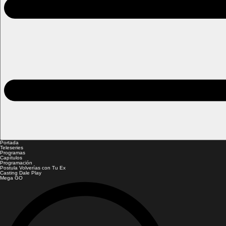
Portada
Teleseries
Programas
Capítulos
Programación
Postula Volverías con Tu Ex
Casting Dale Play
Mega GO