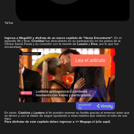
TikTok
Ingresa a
MegaGO
y disfruta de un nuevo capítulo de
"Hasta Encontrarte"
.
En el
episodio 98 y final,
Cristóbal
fue descubierto en su participación en los partos de la
Clínica Santa Paula y su conexión con la muerte de
Lozano
y
Elsa
, por lo que fue
encarcelado.
Lea el artículo
powered
by
En tanto,
Catalina
y
Lautaro
al fin pueden rearmar su familia gracias al inmenso amor que
se tienen y con la misión de seguir ayudando a otras madres que vivieron el robo de sus
hijos.
Para disfrutar de este capítulo debes ingresar a >>
Megago.cl (clic aquí)