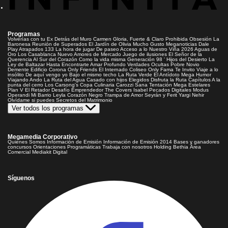
Programas
Volverías con tu Ex
Detrás del Muro
Carmen Gloria, Fuerte & Claro
Prohibida Obsesión
La
Baronesa
Reunión de Superados
El Jardín de Olivia
Mucho Gusto
Meganoticias
Dale
Play
Atrapados 133
La hora de jugar
De paseo
Acceso a lo Nuestro
Viña 2026
Aguas de
Oro
Los Casablanca
Nuevo Amores de Mercado
Juego de ilusiones
El Señor de la
Querencia
Al Sur del Corazón
Como la vida misma
Generación 98 '
Hijos del Desierto
La
Ley de Baltazar
Hasta Encontrarte
Amar Profundo
Verdades Ocultas
Pobre Novio
Demente
Edificio Corona
Only Friends
El Internado
Coliseo
Only Fama
Te Invito
Viaje a lo
insólito
De aquí vengo yo
Bajo el mismo techo
La Ruta Verde
El Antídoto
Mega Humor
Viajando Ando
La Ruta del Agua
Casado con hijos
Elegidos
Disfruta la Ruta
Capítulos
A la
punta del cerro
Los Carsong's
Copa Culinaria Carozzi
Sana Tentación
Mega Estelares
Plan V
El Retador
Desafío Emprendedor
The Covers
Isabel
Pecados Digitales
Modus
Operandi
Mi Barrio
Leyla
Corazón Negro
Trampa de Amor
Seyrán y Ferit
Yargi
Nehir
Olvídame si puedes
Secretos del Matrimonio
Ver todos los programas
Megamedia Corporativo
Quienes Somos
Información de Emisión
Información de Emisión 2014
Bases y ganadores
concursos
Orientaciones Programáticas
Trabaja con nosotros
Holding Bethia
Área
Comercial
Mediakit Digital
Síguenos