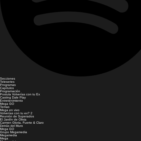
Secciones
Teleseries
Programas
Capítulos
Programación
Postula Volverías con tu Ex
Casting Dale Play
Entretenimiento
Mega GO
Temas
Mega en vivo
Volverías con tu ex? 2
Reunión de Superados
El Jardín de Olivia
Carmen Gloria, Fuerte & Claro
Detrás del Muro
Mega GO
Grupo Megamedia
Megamedia
Mega