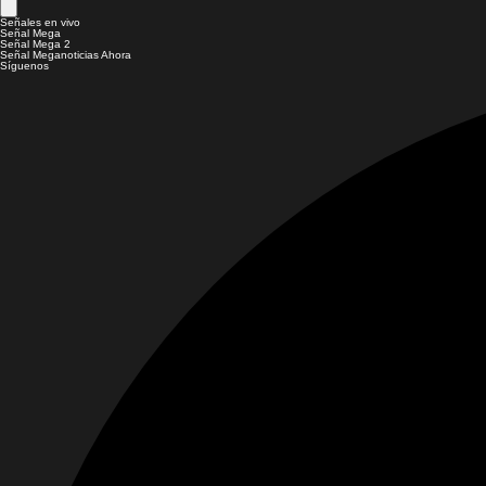
Señales en vivo
Señal Mega
Señal Mega 2
Señal Meganoticias Ahora
Síguenos