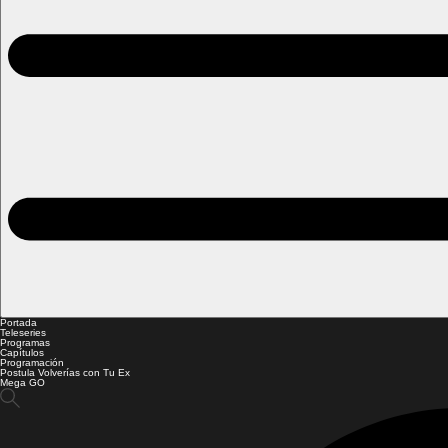
Portada
Teleseries
Programas
Capítulos
Programación
Postula Volverías con Tu Ex
Mega GO