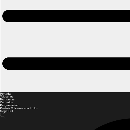
Portada
Teleseries
Programas
Capítulos
Programación
Postula Volverías con Tu Ex
Mega GO