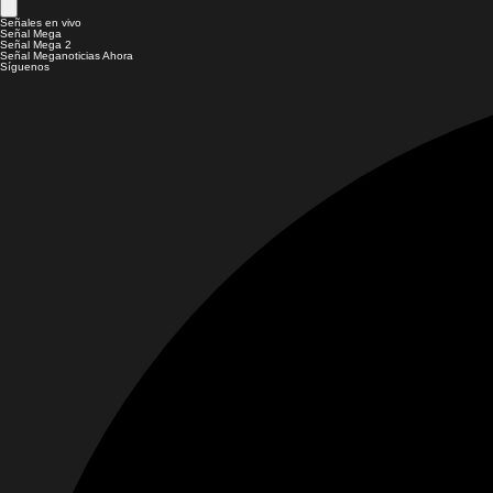
Señales en vivo
Señal Mega
Señal Mega 2
Señal Meganoticias Ahora
Síguenos