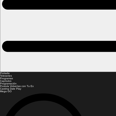
Portada
Teleseries
Programas
Capítulos
Programación
Postula Volverías con Tu Ex
Casting Dale Play
Mega GO