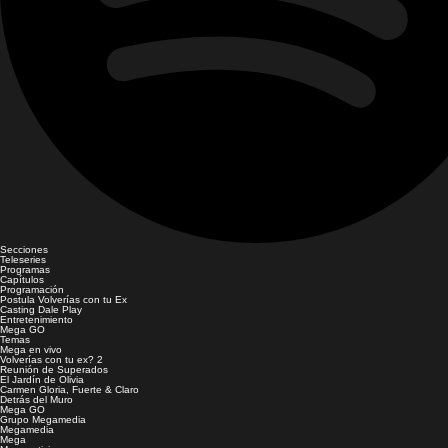
Secciones
Teleseries
Programas
Capítulos
Programación
Postula Volverías con tu Ex
Casting Dale Play
Entretenimiento
Mega GO
Temas
Mega en vivo
Volverías con tu ex? 2
Reunión de Superados
El Jardín de Olivia
Carmen Gloria, Fuerte & Claro
Detrás del Muro
Mega GO
Grupo Megamedia
Megamedia
Mega