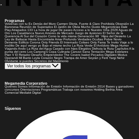
Programas
Volverías con tu Ex
Detrás del Muro
Carmen Gloria, Fuerte & Claro
Prohibida Obsesión
La
Baronesa
Reunión de Superados
El Jardín de Olivia
Mucho Gusto
Meganoticias
Dale
Play
Atrapados 133
La hora de jugar
De paseo
Acceso a lo Nuestro
Viña 2026
Aguas de
Oro
Los Casablanca
Nuevo Amores de Mercado
Juego de ilusiones
El Señor de la
Querencia
Al Sur del Corazón
Como la vida misma
Generación 98 '
Hijos del Desierto
La
Ley de Baltazar
Hasta Encontrarte
Amar Profundo
Verdades Ocultas
Pobre Novio
Demente
Edificio Corona
Only Friends
El Internado
Coliseo
Only Fama
Te Invito
Viaje a lo
insólito
De aquí vengo yo
Bajo el mismo techo
La Ruta Verde
El Antídoto
Mega Humor
Viajando Ando
La Ruta del Agua
Casado con hijos
Elegidos
Disfruta la Ruta
Capítulos
A la
punta del cerro
Los Carsong's
Copa Culinaria Carozzi
Sana Tentación
Mega Estelares
Plan V
El Retador
Desafío Emprendedor
The Covers
Isabel
Pecados Digitales
Modus
Operandi
Mi Barrio
Leyla
Corazón Negro
Trampa de Amor
Seyrán y Ferit
Yargi
Nehir
Olvídame si puedes
Secretos del Matrimonio
Ver todos los programas
Megamedia Corporativo
Quienes Somos
Información de Emisión
Información de Emisión 2014
Bases y ganadores
concursos
Orientaciones Programáticas
Trabaja con nosotros
Holding Bethia
Área
Comercial
Mediakit Digital
Síguenos