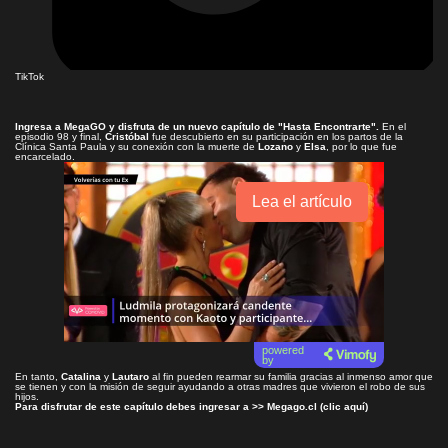
TikTok
Ingresa a
MegaGO
y disfruta de un nuevo capítulo de
"Hasta Encontrarte"
.
En el
episodio 98 y final,
Cristóbal
fue descubierto en su participación en los partos de la
Clínica Santa Paula y su conexión con la muerte de
Lozano
y
Elsa
, por lo que fue
encarcelado.
Lea el artículo
powered
by
En tanto,
Catalina
y
Lautaro
al fin pueden rearmar su familia gracias al inmenso amor que
se tienen y con la misión de seguir ayudando a otras madres que vivieron el robo de sus
hijos.
Para disfrutar de este capítulo debes ingresar a >>
Megago.cl (clic aquí)