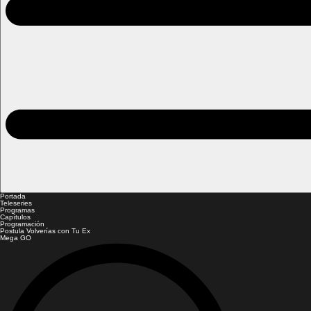
Portada
Teleseries
Programas
Capítulos
Programación
Postula Volverías con Tu Ex
Mega GO