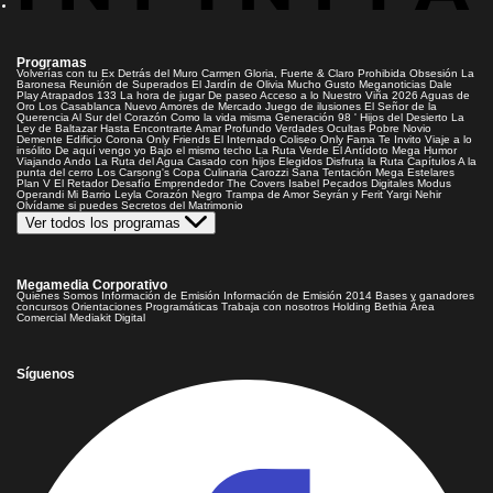
Programas
Volverías con tu Ex
Detrás del Muro
Carmen Gloria, Fuerte & Claro
Prohibida Obsesión
La
Baronesa
Reunión de Superados
El Jardín de Olivia
Mucho Gusto
Meganoticias
Dale
Play
Atrapados 133
La hora de jugar
De paseo
Acceso a lo Nuestro
Viña 2026
Aguas de
Oro
Los Casablanca
Nuevo Amores de Mercado
Juego de ilusiones
El Señor de la
Querencia
Al Sur del Corazón
Como la vida misma
Generación 98 '
Hijos del Desierto
La
Ley de Baltazar
Hasta Encontrarte
Amar Profundo
Verdades Ocultas
Pobre Novio
Demente
Edificio Corona
Only Friends
El Internado
Coliseo
Only Fama
Te Invito
Viaje a lo
insólito
De aquí vengo yo
Bajo el mismo techo
La Ruta Verde
El Antídoto
Mega Humor
Viajando Ando
La Ruta del Agua
Casado con hijos
Elegidos
Disfruta la Ruta
Capítulos
A la
punta del cerro
Los Carsong's
Copa Culinaria Carozzi
Sana Tentación
Mega Estelares
Plan V
El Retador
Desafío Emprendedor
The Covers
Isabel
Pecados Digitales
Modus
Operandi
Mi Barrio
Leyla
Corazón Negro
Trampa de Amor
Seyrán y Ferit
Yargi
Nehir
Olvídame si puedes
Secretos del Matrimonio
Ver todos los programas
Megamedia Corporativo
Quienes Somos
Información de Emisión
Información de Emisión 2014
Bases y ganadores
concursos
Orientaciones Programáticas
Trabaja con nosotros
Holding Bethia
Área
Comercial
Mediakit Digital
Síguenos