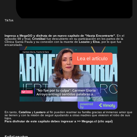
TikTok
Ingresa a
MegaGO
y disfruta de un nuevo capítulo de
"Hasta Encontrarte"
.
En el
episodio 98 y final,
Cristóbal
fue descubierto en su participación en los partos de la
Clínica Santa Paula y su conexión con la muerte de
Lozano
y
Elsa
, por lo que fue
encarcelado.
Lea el artículo
powered
by
En tanto,
Catalina
y
Lautaro
al fin pueden rearmar su familia gracias al inmenso amor que
se tienen y con la misión de seguir ayudando a otras madres que vivieron el robo de sus
hijos.
Para disfrutar de este capítulo debes ingresar a >>
Megago.cl (clic aquí)
Señal en vivo