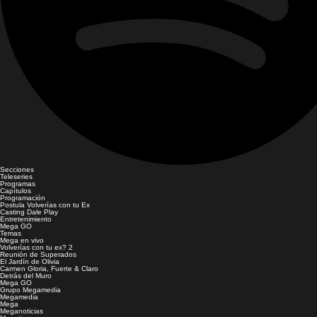
Secciones
Teleseries
Programas
Capítulos
Programación
Postula Volverías con tu Ex
Casting Dale Play
Entretenimiento
Mega GO
Temas
Mega en vivo
Volverías con tu ex? 2
Reunión de Superados
El Jardín de Olivia
Carmen Gloria, Fuerte & Claro
Detrás del Muro
Mega GO
Grupo Megamedia
Megamedia
Mega
Meganoticias