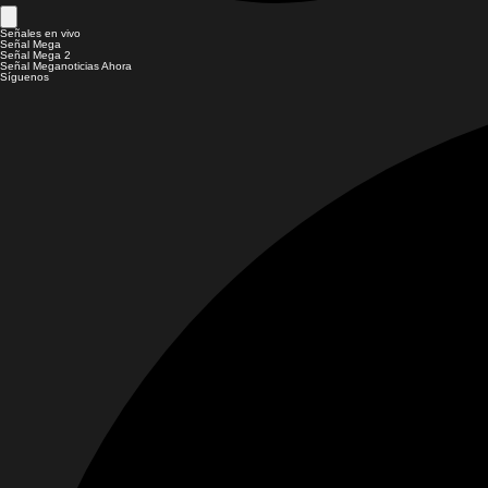
Señales en vivo
Señal Mega
Señal Mega 2
Señal Meganoticias Ahora
Síguenos