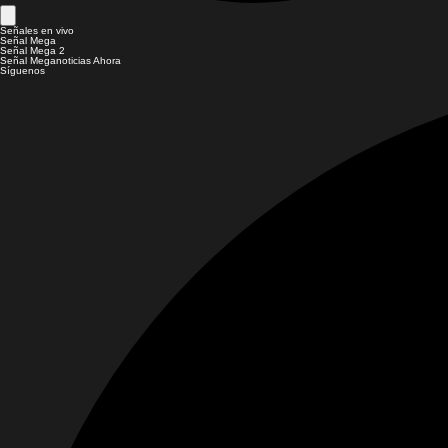
Señales en vivo
Señal Mega
Señal Mega 2
Señal Meganoticias Ahora
Síguenos