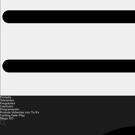
Portada
Teleseries
Programas
Capítulos
Programación
Postula Volverías con Tu Ex
Casting Dale Play
Mega GO