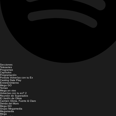
Secciones
Teleseries
Programas
Capítulos
Programación
Postula Volverías con tu Ex
Casting Dale Play
Entretenimiento
Mega GO
Temas
Mega en vivo
Volverías con tu ex? 2
Reunión de Superados
El Jardín de Olivia
Carmen Gloria, Fuerte & Claro
Detrás del Muro
Mega GO
Grupo Megamedia
Megamedia
Mega