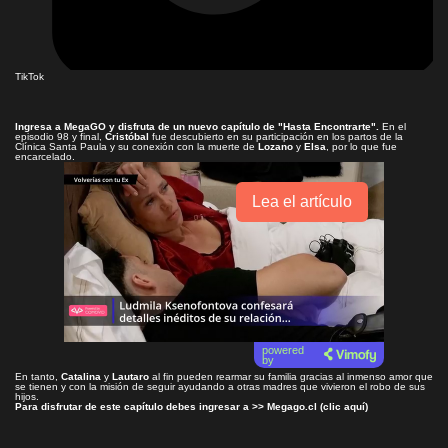
TikTok
Ingresa a
MegaGO
y disfruta de un nuevo capítulo de
"Hasta Encontrarte"
.
En el
episodio 98 y final,
Cristóbal
fue descubierto en su participación en los partos de la
Clínica Santa Paula y su conexión con la muerte de
Lozano
y
Elsa
, por lo que fue
encarcelado.
Lea el artículo
powered
by
En tanto,
Catalina
y
Lautaro
al fin pueden rearmar su familia gracias al inmenso amor que
se tienen y con la misión de seguir ayudando a otras madres que vivieron el robo de sus
hijos.
Para disfrutar de este capítulo debes ingresar a >>
Megago.cl (clic aquí)