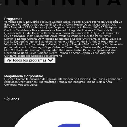
Programas
Volverías con tu Ex
Detrás del Muro
Carmen Gloria, Fuerte & Claro
Prohibida Obsesión
La
Baronesa
Reunión de Superados
El Jardín de Olivia
Mucho Gusto
Meganoticias
Dale
Play
Atrapados 133
La hora de jugar
De paseo
Acceso a lo Nuestro
Viña 2026
Aguas de
Oro
Los Casablanca
Nuevo Amores de Mercado
Juego de ilusiones
El Señor de la
Querencia
Al Sur del Corazón
Como la vida misma
Generación 98 '
Hijos del Desierto
La
Ley de Baltazar
Hasta Encontrarte
Amar Profundo
Verdades Ocultas
Pobre Novio
Demente
Edificio Corona
Only Friends
El Internado
Coliseo
Only Fama
Te Invito
Viaje a lo
insólito
De aquí vengo yo
Bajo el mismo techo
La Ruta Verde
El Antídoto
Mega Humor
Viajando Ando
La Ruta del Agua
Casado con hijos
Elegidos
Disfruta la Ruta
Capítulos
A la
punta del cerro
Los Carsong's
Copa Culinaria Carozzi
Sana Tentación
Mega Estelares
Plan V
El Retador
Desafío Emprendedor
The Covers
Isabel
Pecados Digitales
Modus
Operandi
Mi Barrio
Leyla
Corazón Negro
Trampa de Amor
Seyrán y Ferit
Yargi
Nehir
Olvídame si puedes
Secretos del Matrimonio
Ver todos los programas
Megamedia Corporativo
Quienes Somos
Información de Emisión
Información de Emisión 2014
Bases y ganadores
concursos
Orientaciones Programáticas
Trabaja con nosotros
Holding Bethia
Área
Comercial
Mediakit Digital
Síguenos