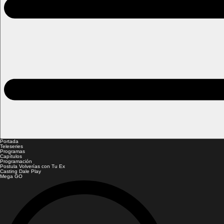
Portada
Teleseries
Programas
Capítulos
Programación
Postula Volverías con Tu Ex
Casting Dale Play
Mega GO