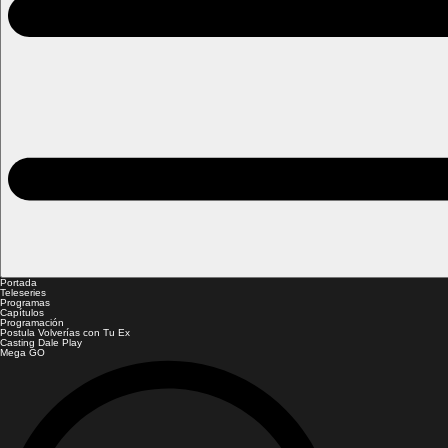
Portada
Teleseries
Programas
Capítulos
Programación
Postula Volverías con Tu Ex
Casting Dale Play
Mega GO