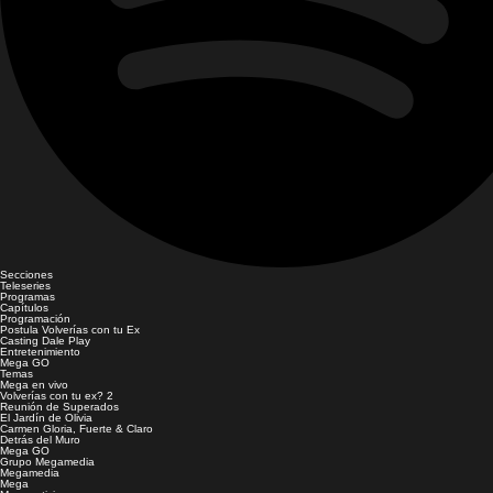
Secciones
Teleseries
Programas
Capítulos
Programación
Postula Volverías con tu Ex
Casting Dale Play
Entretenimiento
Mega GO
Temas
Mega en vivo
Volverías con tu ex? 2
Reunión de Superados
El Jardín de Olivia
Carmen Gloria, Fuerte & Claro
Detrás del Muro
Mega GO
Grupo Megamedia
Megamedia
Mega