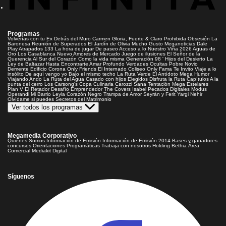
Programas
Volverías con tu Ex
Detrás del Muro
Carmen Gloria, Fuerte & Claro
Prohibida Obsesión
La
Baronesa
Reunión de Superados
El Jardín de Olivia
Mucho Gusto
Meganoticias
Dale
Play
Atrapados 133
La hora de jugar
De paseo
Acceso a lo Nuestro
Viña 2026
Aguas de
Oro
Los Casablanca
Nuevo Amores de Mercado
Juego de ilusiones
El Señor de la
Querencia
Al Sur del Corazón
Como la vida misma
Generación 98 '
Hijos del Desierto
La
Ley de Baltazar
Hasta Encontrarte
Amar Profundo
Verdades Ocultas
Pobre Novio
Demente
Edificio Corona
Only Friends
El Internado
Coliseo
Only Fama
Te Invito
Viaje a lo
insólito
De aquí vengo yo
Bajo el mismo techo
La Ruta Verde
El Antídoto
Mega Humor
Viajando Ando
La Ruta del Agua
Casado con hijos
Elegidos
Disfruta la Ruta
Capítulos
A la
punta del cerro
Los Carsong's
Copa Culinaria Carozzi
Sana Tentación
Mega Estelares
Plan V
El Retador
Desafío Emprendedor
The Covers
Isabel
Pecados Digitales
Modus
Operandi
Mi Barrio
Leyla
Corazón Negro
Trampa de Amor
Seyrán y Ferit
Yargi
Nehir
Olvídame si puedes
Secretos del Matrimonio
Ver todos los programas
Megamedia Corporativo
Quienes Somos
Información de Emisión
Información de Emisión 2014
Bases y ganadores
concursos
Orientaciones Programáticas
Trabaja con nosotros
Holding Bethia
Área
Comercial
Mediakit Digital
Síguenos