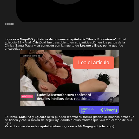
TikTok
Ingresa a
MegaGO
y disfruta de un nuevo capítulo de
"Hasta Encontrarte"
.
En el
episodio 98 y final,
Cristóbal
fue descubierto en su participación en los partos de la
Clínica Santa Paula y su conexión con la muerte de
Lozano
y
Elsa
, por lo que fue
encarcelado.
Lea el artículo
powered
by
En tanto,
Catalina
y
Lautaro
al fin pueden rearmar su familia gracias al inmenso amor que
se tienen y con la misión de seguir ayudando a otras madres que vivieron el robo de sus
hijos.
Para disfrutar de este capítulo debes ingresar a >>
Megago.cl (clic aquí)