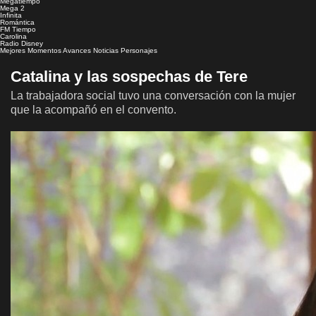
Megatiempo
Mega 2
Infinita
Romántica
FM Tiempo
Carolina
Radio Disney
Mejores Momentos
Avances
Noticias
Personajes
Catalina y las sospechas de Tere
La trabajadora social tuvo una conversación con la mujer
que la acompañó en el convento.