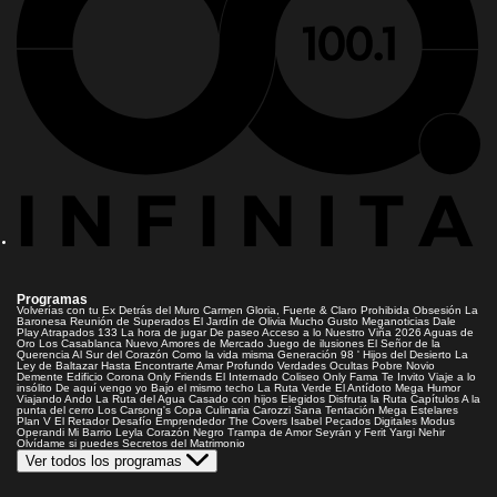
Programas
Volverías con tu Ex
Detrás del Muro
Carmen Gloria, Fuerte & Claro
Prohibida Obsesión
La
Baronesa
Reunión de Superados
El Jardín de Olivia
Mucho Gusto
Meganoticias
Dale
Play
Atrapados 133
La hora de jugar
De paseo
Acceso a lo Nuestro
Viña 2026
Aguas de
Oro
Los Casablanca
Nuevo Amores de Mercado
Juego de ilusiones
El Señor de la
Querencia
Al Sur del Corazón
Como la vida misma
Generación 98 '
Hijos del Desierto
La
Ley de Baltazar
Hasta Encontrarte
Amar Profundo
Verdades Ocultas
Pobre Novio
Demente
Edificio Corona
Only Friends
El Internado
Coliseo
Only Fama
Te Invito
Viaje a lo
insólito
De aquí vengo yo
Bajo el mismo techo
La Ruta Verde
El Antídoto
Mega Humor
Viajando Ando
La Ruta del Agua
Casado con hijos
Elegidos
Disfruta la Ruta
Capítulos
A la
punta del cerro
Los Carsong's
Copa Culinaria Carozzi
Sana Tentación
Mega Estelares
Plan V
El Retador
Desafío Emprendedor
The Covers
Isabel
Pecados Digitales
Modus
Operandi
Mi Barrio
Leyla
Corazón Negro
Trampa de Amor
Seyrán y Ferit
Yargi
Nehir
Olvídame si puedes
Secretos del Matrimonio
Ver todos los programas