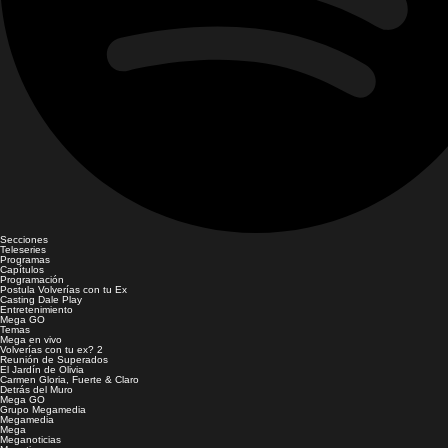
Secciones
Teleseries
Programas
Capítulos
Programación
Postula Volverías con tu Ex
Casting Dale Play
Entretenimiento
Mega GO
Temas
Mega en vivo
Volverías con tu ex? 2
Reunión de Superados
El Jardín de Olivia
Carmen Gloria, Fuerte & Claro
Detrás del Muro
Mega GO
Grupo Megamedia
Megamedia
Mega
Meganoticias