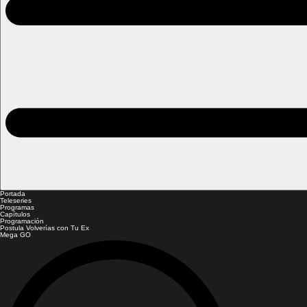
Portada
Teleseries
Programas
Capítulos
Programación
Postula Volverías con Tu Ex
Mega GO