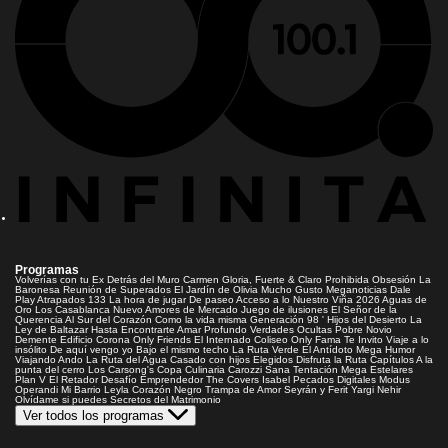
Programas
Volverías con tu Ex
Detrás del Muro
Carmen Gloria, Fuerte & Claro
Prohibida Obsesión
La
Baronesa
Reunión de Superados
El Jardín de Olivia
Mucho Gusto
Meganoticias
Dale
Play
Atrapados 133
La hora de jugar
De paseo
Acceso a lo Nuestro
Viña 2026
Aguas de
Oro
Los Casablanca
Nuevo Amores de Mercado
Juego de ilusiones
El Señor de la
Querencia
Al Sur del Corazón
Como la vida misma
Generación 98 '
Hijos del Desierto
La
Ley de Baltazar
Hasta Encontrarte
Amar Profundo
Verdades Ocultas
Pobre Novio
Demente
Edificio Corona
Only Friends
El Internado
Coliseo
Only Fama
Te Invito
Viaje a lo
insólito
De aquí vengo yo
Bajo el mismo techo
La Ruta Verde
El Antídoto
Mega Humor
Viajando Ando
La Ruta del Agua
Casado con hijos
Elegidos
Disfruta la Ruta
Capítulos
A la
punta del cerro
Los Carsong's
Copa Culinaria Carozzi
Sana Tentación
Mega Estelares
Plan V
El Retador
Desafío Emprendedor
The Covers
Isabel
Pecados Digitales
Modus
Operandi
Mi Barrio
Leyla
Corazón Negro
Trampa de Amor
Seyrán y Ferit
Yargi
Nehir
Olvídame si puedes
Secretos del Matrimonio
Ver todos los programas