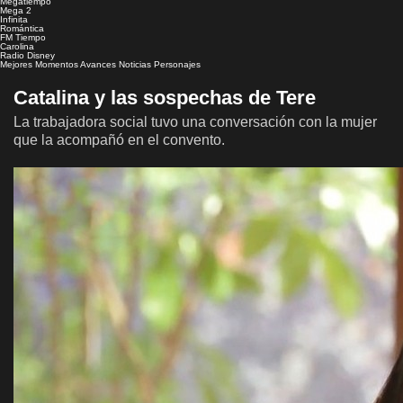
Megatiempo
Mega 2
Infinita
Romántica
FM Tiempo
Carolina
Radio Disney
Mejores Momentos
Avances
Noticias
Personajes
Catalina y las sospechas de Tere
La trabajadora social tuvo una conversación con la mujer
que la acompañó en el convento.