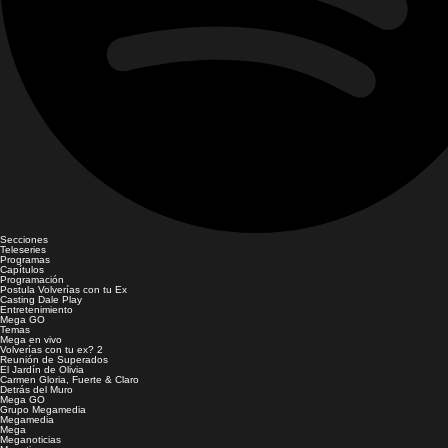
Secciones
Teleseries
Programas
Capítulos
Programación
Postula Volverías con tu Ex
Casting Dale Play
Entretenimiento
Mega GO
Temas
Mega en vivo
Volverías con tu ex? 2
Reunión de Superados
El Jardín de Olivia
Carmen Gloria, Fuerte & Claro
Detrás del Muro
Mega GO
Grupo Megamedia
Megamedia
Mega
Meganoticias