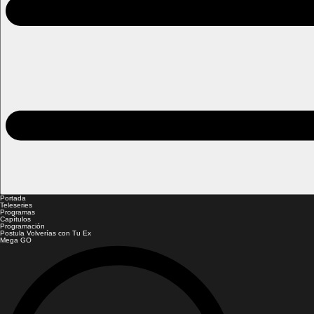
Portada
Teleseries
Programas
Capítulos
Programación
Postula Volverías con Tu Ex
Mega GO