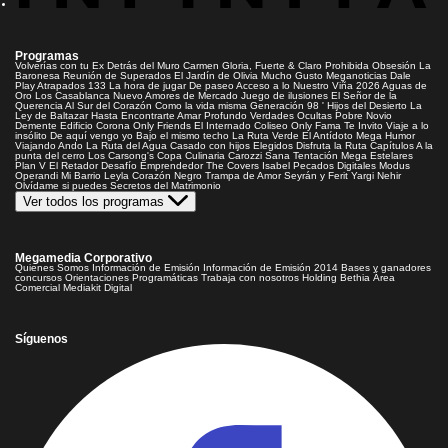
Programas
Volverías con tu Ex
Detrás del Muro
Carmen Gloria, Fuerte & Claro
Prohibida Obsesión
La
Baronesa
Reunión de Superados
El Jardín de Olivia
Mucho Gusto
Meganoticias
Dale
Play
Atrapados 133
La hora de jugar
De paseo
Acceso a lo Nuestro
Viña 2026
Aguas de
Oro
Los Casablanca
Nuevo Amores de Mercado
Juego de ilusiones
El Señor de la
Querencia
Al Sur del Corazón
Como la vida misma
Generación 98 '
Hijos del Desierto
La
Ley de Baltazar
Hasta Encontrarte
Amar Profundo
Verdades Ocultas
Pobre Novio
Demente
Edificio Corona
Only Friends
El Internado
Coliseo
Only Fama
Te Invito
Viaje a lo
insólito
De aquí vengo yo
Bajo el mismo techo
La Ruta Verde
El Antídoto
Mega Humor
Viajando Ando
La Ruta del Agua
Casado con hijos
Elegidos
Disfruta la Ruta
Capítulos
A la
punta del cerro
Los Carsong's
Copa Culinaria Carozzi
Sana Tentación
Mega Estelares
Plan V
El Retador
Desafío Emprendedor
The Covers
Isabel
Pecados Digitales
Modus
Operandi
Mi Barrio
Leyla
Corazón Negro
Trampa de Amor
Seyrán y Ferit
Yargi
Nehir
Olvídame si puedes
Secretos del Matrimonio
Ver todos los programas
Megamedia Corporativo
Quienes Somos
Información de Emisión
Información de Emisión 2014
Bases y ganadores
concursos
Orientaciones Programáticas
Trabaja con nosotros
Holding Bethia
Área
Comercial
Mediakit Digital
Síguenos