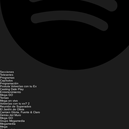
Secciones
Teleseries
Programas
Capítulos
Programación
Postula Volverías con tu Ex
Casting Dale Play
Entretenimiento
Mega GO
Temas
Mega en vivo
Volverías con tu ex? 2
Reunión de Superados
El Jardín de Olivia
Carmen Gloria, Fuerte & Claro
Detrás del Muro
Mega GO
Grupo Megamedia
Megamedia
Mega