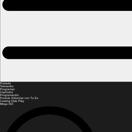
Portada
Teleseries
Programas
Capítulos
Programación
Postula Volverías con Tu Ex
Casting Dale Play
Mega GO