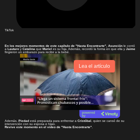
TikTok
En los mejores momentos de este capítulo de
"Hasta Encontrarte"
, Asunción
le contó
a
Lautaro
y
Catalina
que
Muriel
es su hija. Además, recordó la forma en que ella y
Jaime
fingieron un embarazo para recibir a la bebé.
Lea el artículo
powered
by
Además,
Piedad
está preparada para enfrentar a
Cristóbal
, quien se cansó de su
intervención con su esposa e hijas.
Revive este momento en el video de
"Hasta Encontrarte"
.