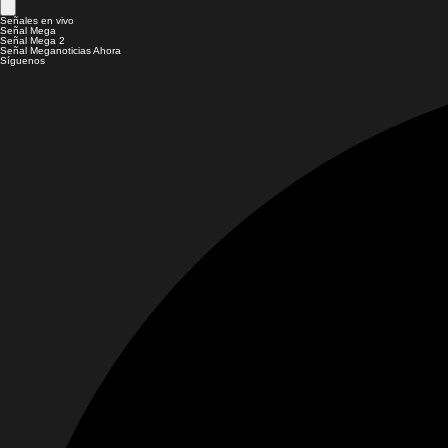
Señales en vivo
Señal Mega
Señal Mega 2
Señal Meganoticias Ahora
Síguenos