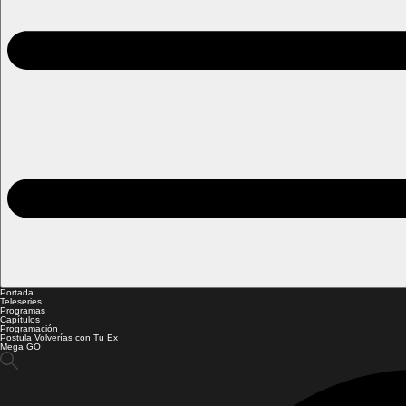
Portada
Teleseries
Programas
Capítulos
Programación
Postula Volverías con Tu Ex
Mega GO