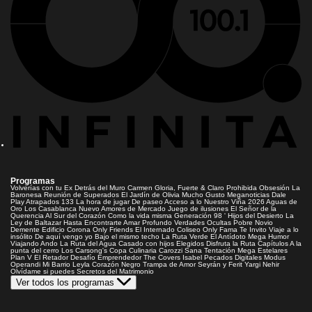
Programas
Volverías con tu Ex
Detrás del Muro
Carmen Gloria, Fuerte & Claro
Prohibida Obsesión
La
Baronesa
Reunión de Superados
El Jardín de Olivia
Mucho Gusto
Meganoticias
Dale
Play
Atrapados 133
La hora de jugar
De paseo
Acceso a lo Nuestro
Viña 2026
Aguas de
Oro
Los Casablanca
Nuevo Amores de Mercado
Juego de ilusiones
El Señor de la
Querencia
Al Sur del Corazón
Como la vida misma
Generación 98 '
Hijos del Desierto
La
Ley de Baltazar
Hasta Encontrarte
Amar Profundo
Verdades Ocultas
Pobre Novio
Demente
Edificio Corona
Only Friends
El Internado
Coliseo
Only Fama
Te Invito
Viaje a lo
insólito
De aquí vengo yo
Bajo el mismo techo
La Ruta Verde
El Antídoto
Mega Humor
Viajando Ando
La Ruta del Agua
Casado con hijos
Elegidos
Disfruta la Ruta
Capítulos
A la
punta del cerro
Los Carsong's
Copa Culinaria Carozzi
Sana Tentación
Mega Estelares
Plan V
El Retador
Desafío Emprendedor
The Covers
Isabel
Pecados Digitales
Modus
Operandi
Mi Barrio
Leyla
Corazón Negro
Trampa de Amor
Seyrán y Ferit
Yargi
Nehir
Olvídame si puedes
Secretos del Matrimonio
Ver todos los programas