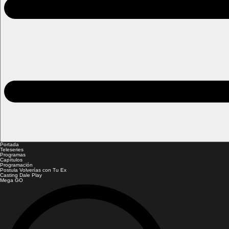
Portada
Teleseries
Programas
Capítulos
Programación
Postula Volverías con Tu Ex
Casting Dale Play
Mega GO