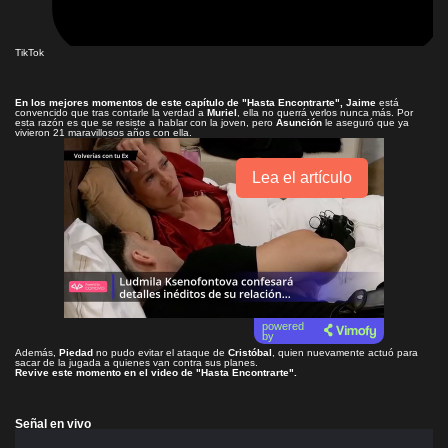
TikTok
En los mejores momentos de este capítulo de
"Hasta Encontrarte"
, Jaime
está
convencido que tras contarle la verdad a
Muriel
, ella no querrá verlos nunca más. Por
esta razón es que se resiste a hablar con la joven, pero
Asunción
le aseguró que ya
vivieron 21 maravillosos años con ella.
Lea el artículo
powered
by
Además,
Piedad
no pudo evitar el ataque de
Cristóbal
, quien nuevamente actuó para
sacar de la jugada a quienes van contra sus planes.
Revive este momento en el video de
"Hasta Encontrarte"
.
Señal en vivo