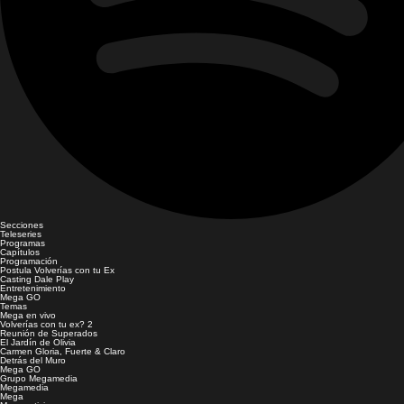
Secciones
Teleseries
Programas
Capítulos
Programación
Postula Volverías con tu Ex
Casting Dale Play
Entretenimiento
Mega GO
Temas
Mega en vivo
Volverías con tu ex? 2
Reunión de Superados
El Jardín de Olivia
Carmen Gloria, Fuerte & Claro
Detrás del Muro
Mega GO
Grupo Megamedia
Megamedia
Mega