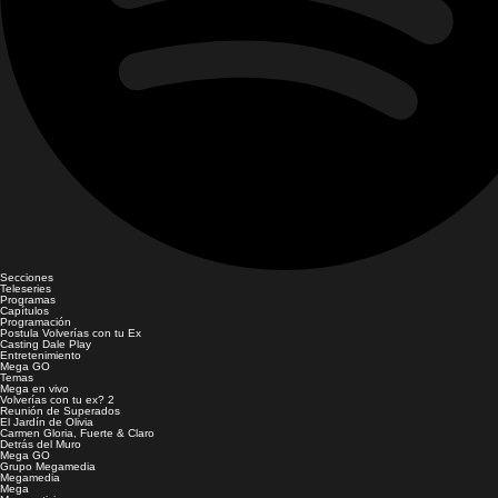
Secciones
Teleseries
Programas
Capítulos
Programación
Postula Volverías con tu Ex
Casting Dale Play
Entretenimiento
Mega GO
Temas
Mega en vivo
Volverías con tu ex? 2
Reunión de Superados
El Jardín de Olivia
Carmen Gloria, Fuerte & Claro
Detrás del Muro
Mega GO
Grupo Megamedia
Megamedia
Mega