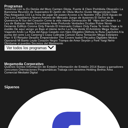
Programas
Volverías con tu Ex
Detrás del Muro
Carmen Gloria, Fuerte & Claro
Prohibida Obsesión
La
Baronesa
Reunión de Superados
El Jardín de Olivia
Mucho Gusto
Meganoticias
Dale
Play
Atrapados 133
La hora de jugar
De paseo
Acceso a lo Nuestro
Viña 2026
Aguas de
Oro
Los Casablanca
Nuevo Amores de Mercado
Juego de ilusiones
El Señor de la
Querencia
Al Sur del Corazón
Como la vida misma
Generación 98 '
Hijos del Desierto
La
Ley de Baltazar
Hasta Encontrarte
Amar Profundo
Verdades Ocultas
Pobre Novio
Demente
Edificio Corona
Only Friends
El Internado
Coliseo
Only Fama
Te Invito
Viaje a lo
insólito
De aquí vengo yo
Bajo el mismo techo
La Ruta Verde
El Antídoto
Mega Humor
Viajando Ando
La Ruta del Agua
Casado con hijos
Elegidos
Disfruta la Ruta
Capítulos
A la
punta del cerro
Los Carsong's
Copa Culinaria Carozzi
Sana Tentación
Mega Estelares
Plan V
El Retador
Desafío Emprendedor
The Covers
Isabel
Pecados Digitales
Modus
Operandi
Mi Barrio
Leyla
Corazón Negro
Trampa de Amor
Seyrán y Ferit
Yargi
Nehir
Olvídame si puedes
Secretos del Matrimonio
Ver todos los programas
Megamedia Corporativo
Quienes Somos
Información de Emisión
Información de Emisión 2014
Bases y ganadores
concursos
Orientaciones Programáticas
Trabaja con nosotros
Holding Bethia
Área
Comercial
Mediakit Digital
Síguenos