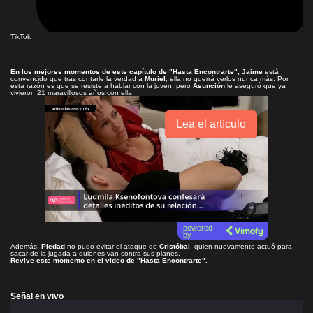
TikTok
En los mejores momentos de este capítulo de
"Hasta Encontrarte"
, Jaime
está
convencido que tras contarle la verdad a
Muriel
, ella no querrá verlos nunca más. Por
esta razón es que se resiste a hablar con la joven, pero
Asunción
le aseguró que ya
vivieron 21 maravillosos años con ella.
Lea el artículo
powered
by
Además,
Piedad
no pudo evitar el ataque de
Cristóbal
, quien nuevamente actuó para
sacar de la jugada a quienes van contra sus planes.
Revive este momento en el video de
"Hasta Encontrarte"
.
Señal en vivo