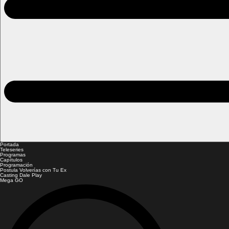
Portada
Teleseries
Programas
Capítulos
Programación
Postula Volverías con Tu Ex
Casting Dale Play
Mega GO