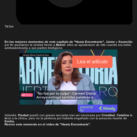
TikTok
En los mejores momentos de este capítulo de
"Hasta Encontrarte"
, Jaime
y
Asunción
por fin asumieron la verdad frente a
Muriel:
ellos se apoderaron de ella cuando era bebé,
arrebatándosela a sus padres biológicos.
Lea el artículo
powered
by
Además,
Piedad
quedó con graves secuelas tras ser intoxicada por
Cristóbal.
Catalina
la
llevó a la clínica, pero no la perdona por haberla engañado con la presunta muerte de
Emilia.
Revive este momento en el video de
"Hasta Encontrarte"
.