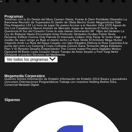
Programas
Volverías con tu Ex
Detrás del Muro
Carmen Gloria, Fuerte & Claro
Prohibida Obsesión
La
Baronesa
Reunión de Superados
El Jardín de Olivia
Mucho Gusto
Meganoticias
Dale
Play
Atrapados 133
La hora de jugar
De paseo
Acceso a lo Nuestro
Viña 2026
Aguas de
Oro
Los Casablanca
Nuevo Amores de Mercado
Juego de ilusiones
El Señor de la
Querencia
Al Sur del Corazón
Como la vida misma
Generación 98 '
Hijos del Desierto
La
Ley de Baltazar
Hasta Encontrarte
Amar Profundo
Verdades Ocultas
Pobre Novio
Demente
Edificio Corona
Only Friends
El Internado
Coliseo
Only Fama
Te Invito
Viaje a lo
insólito
De aquí vengo yo
Bajo el mismo techo
La Ruta Verde
El Antídoto
Mega Humor
Viajando Ando
La Ruta del Agua
Casado con hijos
Elegidos
Disfruta la Ruta
Capítulos
A la
punta del cerro
Los Carsong's
Copa Culinaria Carozzi
Sana Tentación
Mega Estelares
Plan V
El Retador
Desafío Emprendedor
The Covers
Isabel
Pecados Digitales
Modus
Operandi
Mi Barrio
Leyla
Corazón Negro
Trampa de Amor
Seyrán y Ferit
Yargi
Nehir
Olvídame si puedes
Secretos del Matrimonio
Ver todos los programas
Megamedia Corporativo
Quienes Somos
Información de Emisión
Información de Emisión 2014
Bases y ganadores
concursos
Orientaciones Programáticas
Trabaja con nosotros
Holding Bethia
Área
Comercial
Mediakit Digital
Síguenos