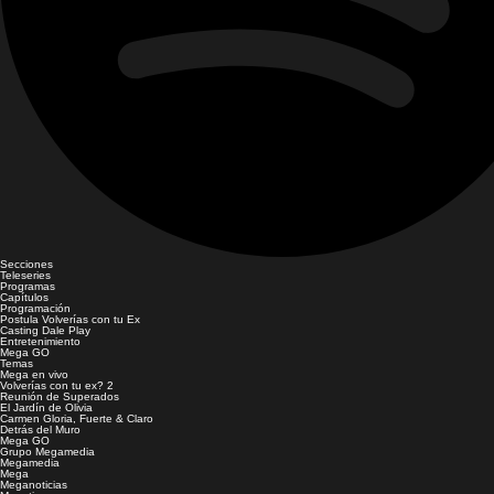
Secciones
Teleseries
Programas
Capítulos
Programación
Postula Volverías con tu Ex
Casting Dale Play
Entretenimiento
Mega GO
Temas
Mega en vivo
Volverías con tu ex? 2
Reunión de Superados
El Jardín de Olivia
Carmen Gloria, Fuerte & Claro
Detrás del Muro
Mega GO
Grupo Megamedia
Megamedia
Mega
Meganoticias