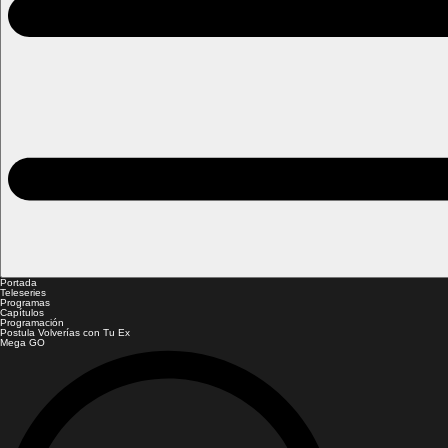
Portada
Teleseries
Programas
Capítulos
Programación
Postula Volverías con Tu Ex
Mega GO