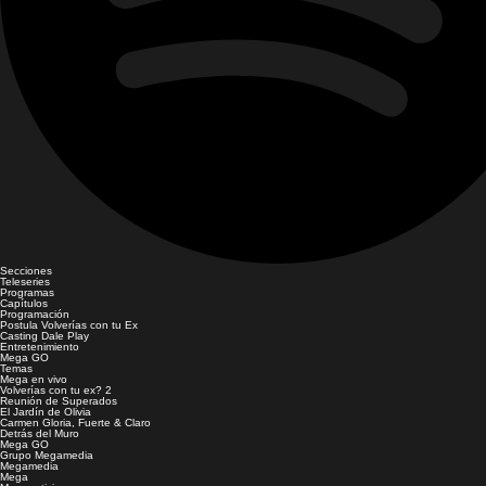
Secciones
Teleseries
Programas
Capítulos
Programación
Postula Volverías con tu Ex
Casting Dale Play
Entretenimiento
Mega GO
Temas
Mega en vivo
Volverías con tu ex? 2
Reunión de Superados
El Jardín de Olivia
Carmen Gloria, Fuerte & Claro
Detrás del Muro
Mega GO
Grupo Megamedia
Megamedia
Mega