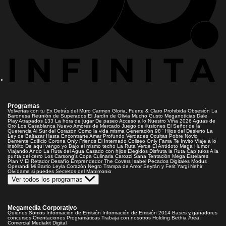
Programas
Volverías con tu Ex
Detrás del Muro
Carmen Gloria, Fuerte & Claro
Prohibida Obsesión
La
Baronesa
Reunión de Superados
El Jardín de Olivia
Mucho Gusto
Meganoticias
Dale
Play
Atrapados 133
La hora de jugar
De paseo
Acceso a lo Nuestro
Viña 2026
Aguas de
Oro
Los Casablanca
Nuevo Amores de Mercado
Juego de ilusiones
El Señor de la
Querencia
Al Sur del Corazón
Como la vida misma
Generación 98 '
Hijos del Desierto
La
Ley de Baltazar
Hasta Encontrarte
Amar Profundo
Verdades Ocultas
Pobre Novio
Demente
Edificio Corona
Only Friends
El Internado
Coliseo
Only Fama
Te Invito
Viaje a lo
insólito
De aquí vengo yo
Bajo el mismo techo
La Ruta Verde
El Antídoto
Mega Humor
Viajando Ando
La Ruta del Agua
Casado con hijos
Elegidos
Disfruta la Ruta
Capítulos
A la
punta del cerro
Los Carsong's
Copa Culinaria Carozzi
Sana Tentación
Mega Estelares
Plan V
El Retador
Desafío Emprendedor
The Covers
Isabel
Pecados Digitales
Modus
Operandi
Mi Barrio
Leyla
Corazón Negro
Trampa de Amor
Seyrán y Ferit
Yargi
Nehir
Olvídame si puedes
Secretos del Matrimonio
Ver todos los programas
Megamedia Corporativo
Quienes Somos
Información de Emisión
Información de Emisión 2014
Bases y ganadores
concursos
Orientaciones Programáticas
Trabaja con nosotros
Holding Bethia
Área
Comercial
Mediakit Digital