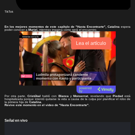
TikTok
En los mejores momentos de este capítulo de
"Hasta Encontrarte"
, Catalina
espera
poder conocer a
Muriel,
mientras imagina cómo será el encuentro.
Lea el artículo
powered
by
Por otra parte,
Cristóbal
habló con
Blanca
y
Monserrat
, revelando que
Piedad
está
hospitalizada porque intentó quitarse la vida a causa de la culpa por planificar el robo de
la primera hija de
Catalina
.
Revive este momento en el video de
"Hasta Encontrarte"
.
Señal en vivo