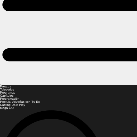
Portada
Teleseries
Programas
Capítulos
Programación
Postula Volverías con Tu Ex
Casting Dale Play
Mega GO