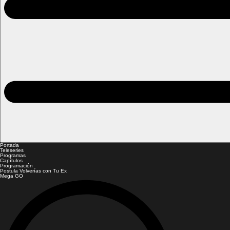
Portada
Teleseries
Programas
Capítulos
Programación
Postula Volverías con Tu Ex
Mega GO