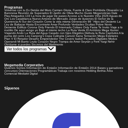
Programas
Volverías con tu Ex
Detrás del Muro
Carmen Gloria, Fuerte & Claro
Prohibida Obsesión
La
Baronesa
Reunión de Superados
El Jardín de Olivia
Mucho Gusto
Meganoticias
Dale
Play
Atrapados 133
La hora de jugar
De paseo
Acceso a lo Nuestro
Viña 2026
Aguas de
Oro
Los Casablanca
Nuevo Amores de Mercado
Juego de ilusiones
El Señor de la
Querencia
Al Sur del Corazón
Como la vida misma
Generación 98 '
Hijos del Desierto
La
Ley de Baltazar
Hasta Encontrarte
Amar Profundo
Verdades Ocultas
Pobre Novio
Demente
Edificio Corona
Only Friends
El Internado
Coliseo
Only Fama
Te Invito
Viaje a lo
insólito
De aquí vengo yo
Bajo el mismo techo
La Ruta Verde
El Antídoto
Mega Humor
Viajando Ando
La Ruta del Agua
Casado con hijos
Elegidos
Disfruta la Ruta
Capítulos
A la
punta del cerro
Los Carsong's
Copa Culinaria Carozzi
Sana Tentación
Mega Estelares
Plan V
El Retador
Desafío Emprendedor
The Covers
Isabel
Pecados Digitales
Modus
Operandi
Mi Barrio
Leyla
Corazón Negro
Trampa de Amor
Seyrán y Ferit
Yargi
Nehir
Olvídame si puedes
Secretos del Matrimonio
Ver todos los programas
Megamedia Corporativo
Quienes Somos
Información de Emisión
Información de Emisión 2014
Bases y ganadores
concursos
Orientaciones Programáticas
Trabaja con nosotros
Holding Bethia
Área
Comercial
Mediakit Digital
Síguenos