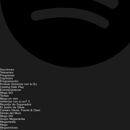
Secciones
Teleseries
Programas
Capítulos
Programación
Postula Volverías con tu Ex
Casting Dale Play
Entretenimiento
Mega GO
Temas
Mega en vivo
Volverías con tu ex? 2
Reunión de Superados
El Jardín de Olivia
Carmen Gloria, Fuerte & Claro
Detrás del Muro
Mega GO
Grupo Megamedia
Megamedia
Mega
Meganoticias