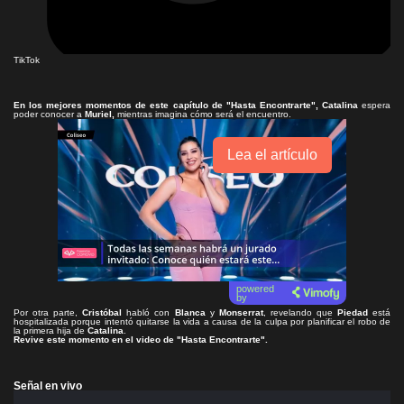
TikTok
En los mejores momentos de este capítulo de
"Hasta Encontrarte"
, Catalina
espera
poder conocer a
Muriel,
mientras imagina cómo será el encuentro.
Lea el artículo
powered
by
Por otra parte,
Cristóbal
habló con
Blanca
y
Monserrat
, revelando que
Piedad
está
hospitalizada porque intentó quitarse la vida a causa de la culpa por planificar el robo de
la primera hija de
Catalina
.
Revive este momento en el video de
"Hasta Encontrarte"
.
Señal en vivo