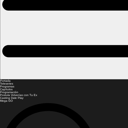
Portada
Teleseries
Programas
Capítulos
Programación
Postula Volverías con Tu Ex
Casting Dale Play
Mega GO