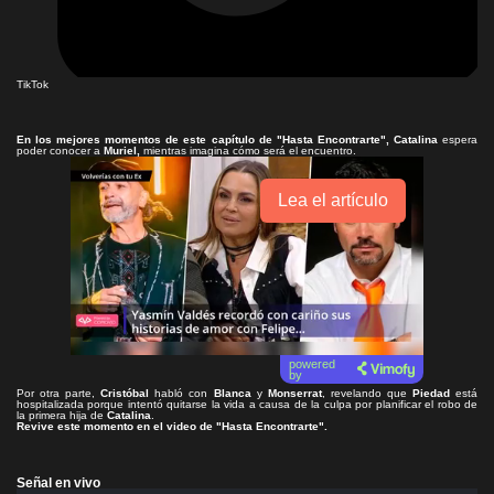
TikTok
En los mejores momentos de este capítulo de
"Hasta Encontrarte"
, Catalina
espera
poder conocer a
Muriel,
mientras imagina cómo será el encuentro.
Lea el artículo
powered
by
Por otra parte,
Cristóbal
habló con
Blanca
y
Monserrat
, revelando que
Piedad
está
hospitalizada porque intentó quitarse la vida a causa de la culpa por planificar el robo de
la primera hija de
Catalina
.
Revive este momento en el video de
"Hasta Encontrarte"
.
Señal en vivo