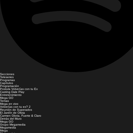
Secciones
Teleseries
Programas
Capítulos
Programación
Postula Volverías con tu Ex
Casting Dale Play
Entretenimiento
Mega GO
Temas
Mega en vivo
Volverías con tu ex? 2
Reunión de Superados
El Jardín de Olivia
Carmen Gloria, Fuerte & Claro
Detrás del Muro
Mega GO
Grupo Megamedia
Megamedia
Mega