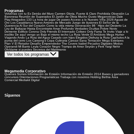
Programas
Volverías con tu Ex
Detrás del Muro
Carmen Gloria, Fuerte & Claro
Prohibida Obsesión
La
Baronesa
Reunión de Superados
El Jardín de Olivia
Mucho Gusto
Meganoticias
Dale
Play
Atrapados 133
La hora de jugar
De paseo
Acceso a lo Nuestro
Viña 2026
Aguas de
Oro
Los Casablanca
Nuevo Amores de Mercado
Juego de ilusiones
El Señor de la
Querencia
Al Sur del Corazón
Como la vida misma
Generación 98 '
Hijos del Desierto
La
Ley de Baltazar
Hasta Encontrarte
Amar Profundo
Verdades Ocultas
Pobre Novio
Demente
Edificio Corona
Only Friends
El Internado
Coliseo
Only Fama
Te Invito
Viaje a lo
insólito
De aquí vengo yo
Bajo el mismo techo
La Ruta Verde
El Antídoto
Mega Humor
Viajando Ando
La Ruta del Agua
Casado con hijos
Elegidos
Disfruta la Ruta
Capítulos
A la
punta del cerro
Los Carsong's
Copa Culinaria Carozzi
Sana Tentación
Mega Estelares
Plan V
El Retador
Desafío Emprendedor
The Covers
Isabel
Pecados Digitales
Modus
Operandi
Mi Barrio
Leyla
Corazón Negro
Trampa de Amor
Seyrán y Ferit
Yargi
Nehir
Olvídame si puedes
Secretos del Matrimonio
Ver todos los programas
Megamedia Corporativo
Quienes Somos
Información de Emisión
Información de Emisión 2014
Bases y ganadores
concursos
Orientaciones Programáticas
Trabaja con nosotros
Holding Bethia
Área
Comercial
Mediakit Digital
Síguenos