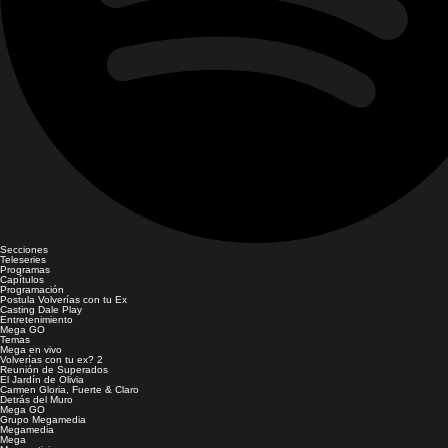
Secciones
Teleseries
Programas
Capítulos
Programación
Postula Volverías con tu Ex
Casting Dale Play
Entretenimiento
Mega GO
Temas
Mega en vivo
Volverías con tu ex? 2
Reunión de Superados
El Jardín de Olivia
Carmen Gloria, Fuerte & Claro
Detrás del Muro
Mega GO
Grupo Megamedia
Megamedia
Mega