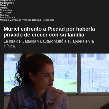
Meganoticias
Megatiempo
Mega 2
Infinita
Romántica
FM Tiempo
Carolina
Radio Disney
Mejores Momentos
Avances
Noticias
Personajes
Muriel enfrentó a Piedad por haberla
privado de crecer con su familia
La hija de Catalina y Lautaro visitó a su abuela en la
clínica.