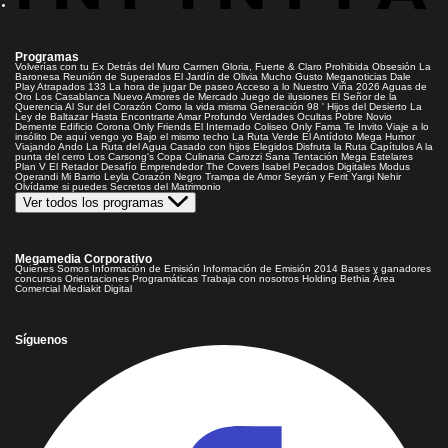
Programas
Volverías con tu Ex
Detrás del Muro
Carmen Gloria, Fuerte & Claro
Prohibida Obsesión
La
Baronesa
Reunión de Superados
El Jardín de Olivia
Mucho Gusto
Meganoticias
Dale
Play
Atrapados 133
La hora de jugar
De paseo
Acceso a lo Nuestro
Viña 2026
Aguas de
Oro
Los Casablanca
Nuevo Amores de Mercado
Juego de ilusiones
El Señor de la
Querencia
Al Sur del Corazón
Como la vida misma
Generación 98 '
Hijos del Desierto
La
Ley de Baltazar
Hasta Encontrarte
Amar Profundo
Verdades Ocultas
Pobre Novio
Demente
Edificio Corona
Only Friends
El Internado
Coliseo
Only Fama
Te Invito
Viaje a lo
insólito
De aquí vengo yo
Bajo el mismo techo
La Ruta Verde
El Antídoto
Mega Humor
Viajando Ando
La Ruta del Agua
Casado con hijos
Elegidos
Disfruta la Ruta
Capítulos
A la
punta del cerro
Los Carsong's
Copa Culinaria Carozzi
Sana Tentación
Mega Estelares
Plan V
El Retador
Desafío Emprendedor
The Covers
Isabel
Pecados Digitales
Modus
Operandi
Mi Barrio
Leyla
Corazón Negro
Trampa de Amor
Seyrán y Ferit
Yargi
Nehir
Olvídame si puedes
Secretos del Matrimonio
Ver todos los programas
Megamedia Corporativo
Quienes Somos
Información de Emisión
Información de Emisión 2014
Bases y ganadores
concursos
Orientaciones Programáticas
Trabaja con nosotros
Holding Bethia
Área
Comercial
Mediakit Digital
Síguenos