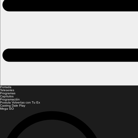
Portada
Teleseries
Programas
Capítulos
Programación
Postula Volverías con Tu Ex
Casting Dale Play
Mega GO