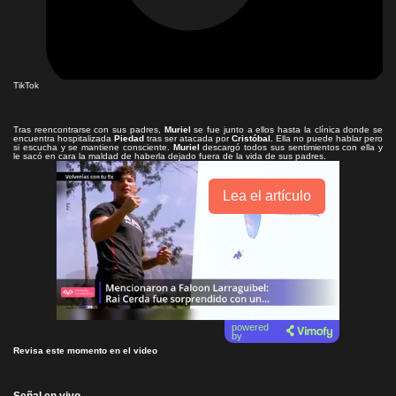
TikTok
Tras reencontrarse con sus padres,
Muriel
se fue junto a ellos hasta la clínica donde se
encuentra hospitalizada
Piedad
tras ser atacada por
Cristóbal.
Ella no puede hablar pero
si escucha y se mantiene consciente.
Muriel
descargó todos sus sentimientos con ella y
le sacó en cara la maldad de haberla dejado fuera de la vida de sus padres.
Lea el artículo
powered
by
Revisa este momento en el video
Señal en vivo