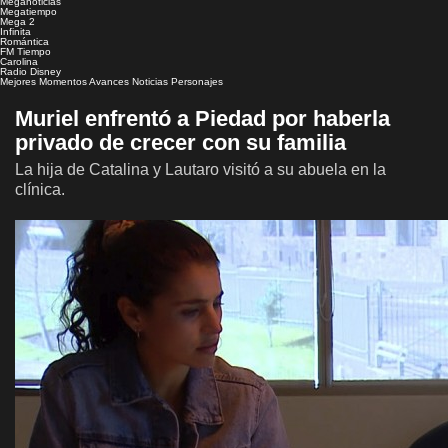
Meganoticias
Megatiempo
Mega 2
Infinita
Romántica
FM Tiempo
Carolina
Radio Disney
Mejores Momentos
Avances
Noticias
Personajes
Muriel enfrentó a Piedad por haberla
privado de crecer con su familia
La hija de Catalina y Lautaro visitó a su abuela en la
clínica.