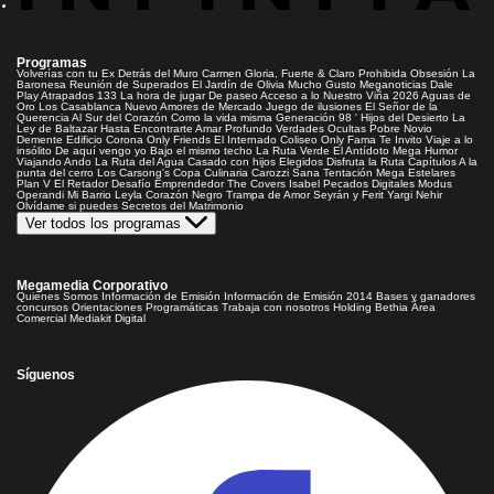
Programas
Volverías con tu Ex
Detrás del Muro
Carmen Gloria, Fuerte & Claro
Prohibida Obsesión
La
Baronesa
Reunión de Superados
El Jardín de Olivia
Mucho Gusto
Meganoticias
Dale
Play
Atrapados 133
La hora de jugar
De paseo
Acceso a lo Nuestro
Viña 2026
Aguas de
Oro
Los Casablanca
Nuevo Amores de Mercado
Juego de ilusiones
El Señor de la
Querencia
Al Sur del Corazón
Como la vida misma
Generación 98 '
Hijos del Desierto
La
Ley de Baltazar
Hasta Encontrarte
Amar Profundo
Verdades Ocultas
Pobre Novio
Demente
Edificio Corona
Only Friends
El Internado
Coliseo
Only Fama
Te Invito
Viaje a lo
insólito
De aquí vengo yo
Bajo el mismo techo
La Ruta Verde
El Antídoto
Mega Humor
Viajando Ando
La Ruta del Agua
Casado con hijos
Elegidos
Disfruta la Ruta
Capítulos
A la
punta del cerro
Los Carsong's
Copa Culinaria Carozzi
Sana Tentación
Mega Estelares
Plan V
El Retador
Desafío Emprendedor
The Covers
Isabel
Pecados Digitales
Modus
Operandi
Mi Barrio
Leyla
Corazón Negro
Trampa de Amor
Seyrán y Ferit
Yargi
Nehir
Olvídame si puedes
Secretos del Matrimonio
Ver todos los programas
Megamedia Corporativo
Quienes Somos
Información de Emisión
Información de Emisión 2014
Bases y ganadores
concursos
Orientaciones Programáticas
Trabaja con nosotros
Holding Bethia
Área
Comercial
Mediakit Digital
Síguenos