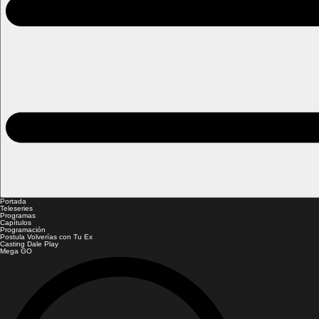
Portada
Teleseries
Programas
Capítulos
Programación
Postula Volverías con Tu Ex
Casting Dale Play
Mega GO