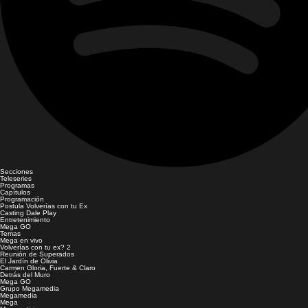
Secciones
Teleseries
Programas
Capítulos
Programación
Postula Volverías con tu Ex
Casting Dale Play
Entretenimiento
Mega GO
Temas
Mega en vivo
Volverías con tu ex? 2
Reunión de Superados
El Jardín de Olivia
Carmen Gloria, Fuerte & Claro
Detrás del Muro
Mega GO
Grupo Megamedia
Megamedia
Mega