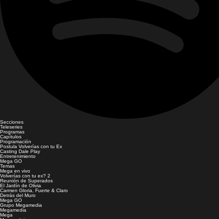
Secciones
Teleseries
Programas
Capítulos
Programación
Postula Volverías con tu Ex
Casting Dale Play
Entretenimiento
Mega GO
Temas
Mega en vivo
Volverías con tu ex? 2
Reunión de Superados
El Jardín de Olivia
Carmen Gloria, Fuerte & Claro
Detrás del Muro
Mega GO
Grupo Megamedia
Megamedia
Mega