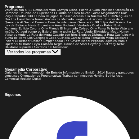
Programas
Volverías con tu Ex
Detrás del Muro
Carmen Gloria, Fuerte & Claro
Prohibida Obsesión
La
Baronesa
Reunión de Superados
El Jardín de Olivia
Mucho Gusto
Meganoticias
Dale
Play
Atrapados 133
La hora de jugar
De paseo
Acceso a lo Nuestro
Viña 2026
Aguas de
Oro
Los Casablanca
Nuevo Amores de Mercado
Juego de ilusiones
El Señor de la
Querencia
Al Sur del Corazón
Como la vida misma
Generación 98 '
Hijos del Desierto
La
Ley de Baltazar
Hasta Encontrarte
Amar Profundo
Verdades Ocultas
Pobre Novio
Demente
Edificio Corona
Only Friends
El Internado
Coliseo
Only Fama
Te Invito
Viaje a lo
insólito
De aquí vengo yo
Bajo el mismo techo
La Ruta Verde
El Antídoto
Mega Humor
Viajando Ando
La Ruta del Agua
Casado con hijos
Elegidos
Disfruta la Ruta
Capítulos
A la
punta del cerro
Los Carsong's
Copa Culinaria Carozzi
Sana Tentación
Mega Estelares
Plan V
El Retador
Desafío Emprendedor
The Covers
Isabel
Pecados Digitales
Modus
Operandi
Mi Barrio
Leyla
Corazón Negro
Trampa de Amor
Seyrán y Ferit
Yargi
Nehir
Olvídame si puedes
Secretos del Matrimonio
Ver todos los programas
Megamedia Corporativo
Quienes Somos
Información de Emisión
Información de Emisión 2014
Bases y ganadores
concursos
Orientaciones Programáticas
Trabaja con nosotros
Holding Bethia
Área
Comercial
Mediakit Digital
Síguenos