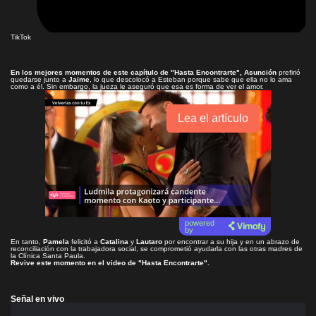
TikTok
En los mejores momentos de este capítulo de
"Hasta Encontrarte"
, Asunción
prefirió
quedarse junto a
Jaime
, lo que descolocó a Esteban porque sabe que ella no lo ama
como a él. Sin embargo, la jueza le aseguró que esa es forma de ver el amor.
Lea el artículo
powered
by
En tanto,
Pamela
felicitó a
Catalina
y
Lautaro
por encontrar a su hija y en un abrazo de
reconciliación con la trabajadora social, se comprometió ayudarla con las otras madres de
la Clínica Santa Paula.
Revive este momento en el video de
"Hasta Encontrarte"
.
Señal en vivo