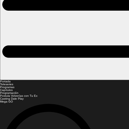
Portada
Teleseries
Programas
Capítulos
Programación
Postula Volverías con Tu Ex
Casting Dale Play
Mega GO