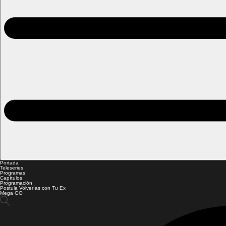
Portada
Teleseries
Programas
Capítulos
Programación
Postula Volverías con Tu Ex
Mega GO