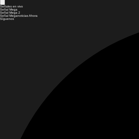
Señales en vivo
Señal Mega
Señal Mega 2
Señal Meganoticias Ahora
Síguenos