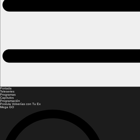
Portada
Teleseries
Programas
Capítulos
Programación
Postula Volverías con Tu Ex
Mega GO