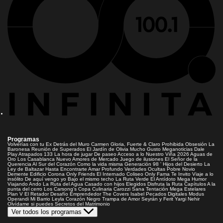
Programas
Volverías con tu Ex
Detrás del Muro
Carmen Gloria, Fuerte & Claro
Prohibida Obsesión
La
Baronesa
Reunión de Superados
El Jardín de Olivia
Mucho Gusto
Meganoticias
Dale
Play
Atrapados 133
La hora de jugar
De paseo
Acceso a lo Nuestro
Viña 2026
Aguas de
Oro
Los Casablanca
Nuevo Amores de Mercado
Juego de ilusiones
El Señor de la
Querencia
Al Sur del Corazón
Como la vida misma
Generación 98 '
Hijos del Desierto
La
Ley de Baltazar
Hasta Encontrarte
Amar Profundo
Verdades Ocultas
Pobre Novio
Demente
Edificio Corona
Only Friends
El Internado
Coliseo
Only Fama
Te Invito
Viaje a lo
insólito
De aquí vengo yo
Bajo el mismo techo
La Ruta Verde
El Antídoto
Mega Humor
Viajando Ando
La Ruta del Agua
Casado con hijos
Elegidos
Disfruta la Ruta
Capítulos
A la
punta del cerro
Los Carsong's
Copa Culinaria Carozzi
Sana Tentación
Mega Estelares
Plan V
El Retador
Desafío Emprendedor
The Covers
Isabel
Pecados Digitales
Modus
Operandi
Mi Barrio
Leyla
Corazón Negro
Trampa de Amor
Seyrán y Ferit
Yargi
Nehir
Olvídame si puedes
Secretos del Matrimonio
Ver todos los programas