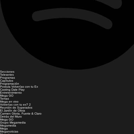
Secciones
Teleseries
Programas
Capítulos
Programación
Postula Volverías con tu Ex
Casting Dale Play
Entretenimiento
Mega GO
Temas
Mega en vivo
Volverías con tu ex? 2
Reunión de Superados
El Jardín de Olivia
Carmen Gloria, Fuerte & Claro
Detrás del Muro
Mega GO
Grupo Megamedia
Megamedia
Mega
Meganoticias