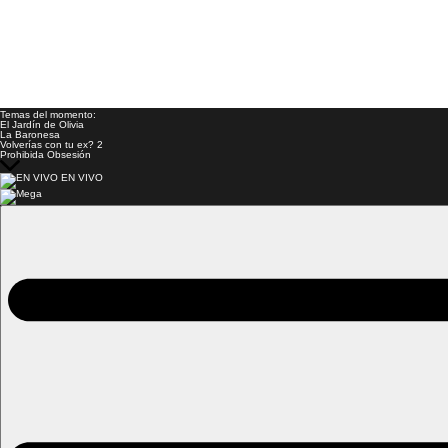
Temas del momento:
El Jardín de Olivia
La Baronesa
Volverías con tu ex? 2
Prohibida Obsesión
EN VIVO